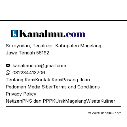
Soroyudan, Tegalrejo, Kabupaten Magelang
Jawa Tengah 56192
kanalmucom@gmail.com
08
2234413706
Tentang Kami
Kontak Kami
Pasang Iklan
Pedoman Media Siber
Terms and Conditions
Privacy Policy
Netizen
PNS dan PPPK
Unik
Magelang
Wisata
Kuliner
© 2026 kanalmu.com