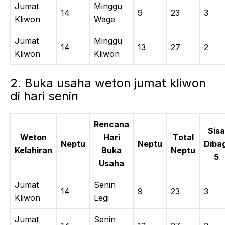
Jumat
Minggu
14
9
23
3
Kliwon
Wage
Jumat
Minggu
14
13
27
2
Kliwon
Kliwon
2. Buka usaha weton jumat kliwon
di hari senin
Rencana
Sisa
Weton
Hari
Total
Neptu
Neptu
Dibag
Kelahiran
Buka
Neptu
5
Usaha
Jumat
Senin
14
9
23
3
Kliwon
Legi
Jumat
Senin