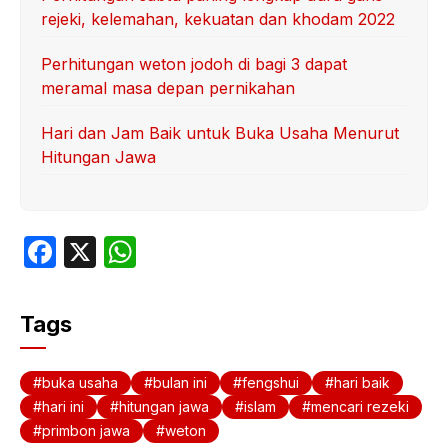
rejeki, kelemahan, kekuatan dan khodam 2022
Perhitungan weton jodoh di bagi 3 dapat
meramal masa depan pernikahan
Hari dan Jam Baik untuk Buka Usaha Menurut
Hitungan Jawa
F
X
W
a
h
c
at
Tags
e
s
b
A
buka usaha
bulan ini
fengshui
hari baik
o
p
hari ini
hitungan jawa
islam
mencari rezeki
primbon jawa
weton
o
p