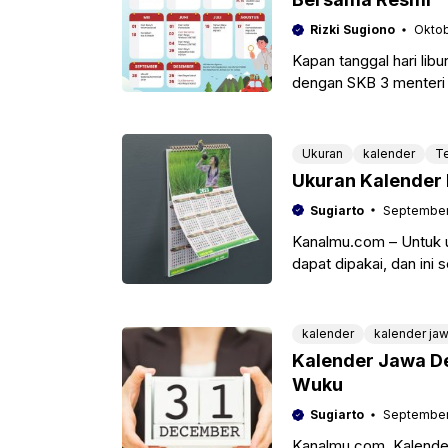
Rizki Sugiono
Oktob
Kapan tanggal hari lib
dengan SKB 3 menteri 
11/10/2022 sudah
Ukuran
kalender
T
Ukuran Kalender 
Sugiarto
September
Kanalmu.com – Untuk u
dapat dipakai, dan ini 
itu
kalender
kalender ja
Kalender Jawa D
Wuku
Sugiarto
September
Kanalmu.com, Kalende