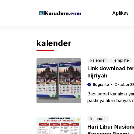
Langsung
ke
Aplikasi
isi
kalender
kalender
Template
Link download te
hijriyah
Sugiarto
Oktober 22
Bagi sobat kanalmu yan
pastinya akan banyak 
memiliki template kale
kalender
Hari Libur Nasion
Bersama Resmi