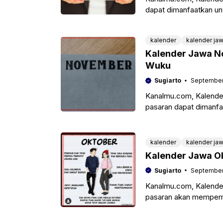
dapat dimanfaatkan un
weton lainnya. Adapun 
kalender
kalender ja
Kalender Jawa N
Wuku
Sugiarto
September
Kanalmu.com, Kalende
pasaran dapat dimanfa
sesuai dengan perhitu
kalender
kalender ja
Kalender Jawa O
Sugiarto
September
Kanalmu.com, Kalender
pasaran akan memperm
jawa berdasarkan weto