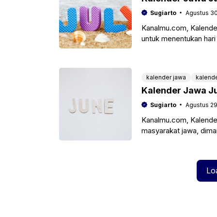
Sugiarto
Agustus 30
Kanalmu.com, Kalender
untuk menentukan hari
sebab itu banyak yang
kalender jawa
kalend
Kalender Jawa Ju
Sugiarto
Agustus 29
Kanalmu.com, Kalender
masyarakat jawa, dima
baik dan juga melihat 
Lo