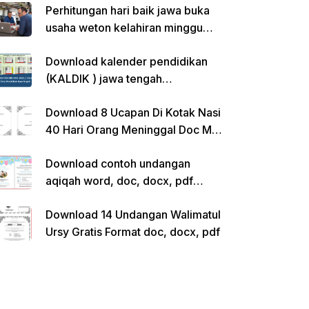
Perhitungan hari baik jawa buka
usaha weton kelahiran minggu
pon
Download kalender pendidikan
(KALDIK ) jawa tengah
2022/2023 pdf
Download 8 Ucapan Di Kotak Nasi
40 Hari Orang Meninggal Doc Ms.
Word Siap Edit
Download contoh undangan
aqiqah word, doc, docx, pdf
kosong siap edit
Download 14 Undangan Walimatul
Ursy Gratis Format doc, docx, pdf