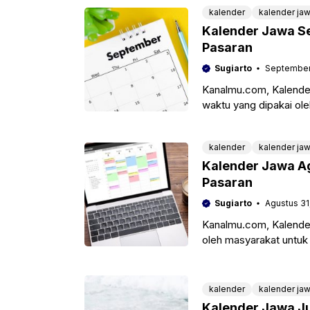
kalender
kalender ja
Kalender Jawa S
Pasaran
Sugiarto
September
Kanalmu.com, Kalende
waktu yang dipakai ol
dan juga agenda kegia
kalender
kalender ja
Kalender Jawa Ag
Pasaran
Sugiarto
Agustus 31
Kanalmu.com, Kalender
oleh masyarakat untuk 
dan juga menentukan 
kalender
kalender ja
Kalender Jawa Ju