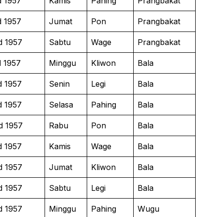
d 1957
Kamis
Pahing
Prangbakat
d 1957
Jumat
Pon
Prangbakat
d 1957
Sabtu
Wage
Prangbakat
d 1957
Minggu
Kliwon
Bala
d 1957
Senin
Legi
Bala
d 1957
Selasa
Pahing
Bala
d 1957
Rabu
Pon
Bala
d 1957
Kamis
Wage
Bala
d 1957
Jumat
Kliwon
Bala
d 1957
Sabtu
Legi
Bala
d 1957
Minggu
Pahing
Wugu