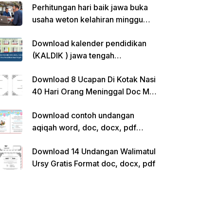
Perhitungan hari baik jawa buka
usaha weton kelahiran minggu
pon
Download kalender pendidikan
(KALDIK ) jawa tengah
2022/2023 pdf
Download 8 Ucapan Di Kotak Nasi
40 Hari Orang Meninggal Doc Ms.
Word Siap Edit
Download contoh undangan
aqiqah word, doc, docx, pdf
kosong siap edit
Download 14 Undangan Walimatul
Ursy Gratis Format doc, docx, pdf