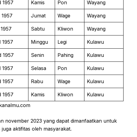
d 1957
Kamis
Pon
Wayang
 1957
Jumat
Wage
Wayang
 1957
Sabtu
Kliwon
Wayang
d 1957
Minggu
Legi
Kulawu
d 1957
Senin
Pahing
Kulawu
d 1957
Selasa
Pon
Kulawu
d 1957
Rabu
Wage
Kulawu
d 1957
Kamis
Kliwon
Kulawu
 kanalmu.com
ulan november 2023 yang dapat dimanfaatkan untuk
uga aktifitas oleh masyarakat.