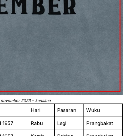
a november 2023 – kanalmu
Hari
Pasaran
Wuku
d 1957
Rabu
Legi
Prangbakat