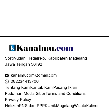
Soroyudan, Tegalrejo, Kabupaten Magelang
Jawa Tengah 56192
kanalmucom@gmail.com
08
2234413706
Tentang Kami
Kontak Kami
Pasang Iklan
Pedoman Media Siber
Terms and Conditions
Privacy Policy
Netizen
PNS dan PPPK
Unik
Magelang
Wisata
Kuliner