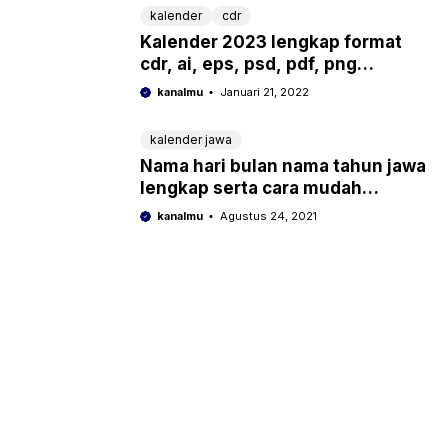
kalender
cdr
Kalender 2023 lengkap format
cdr, ai, eps, psd, pdf, png
download gratis
kanalmu
Januari 21, 2022
kalender jawa
Nama hari bulan nama tahun jawa
lengkap serta cara mudah
menghitungnya
kanalmu
Agustus 24, 2021