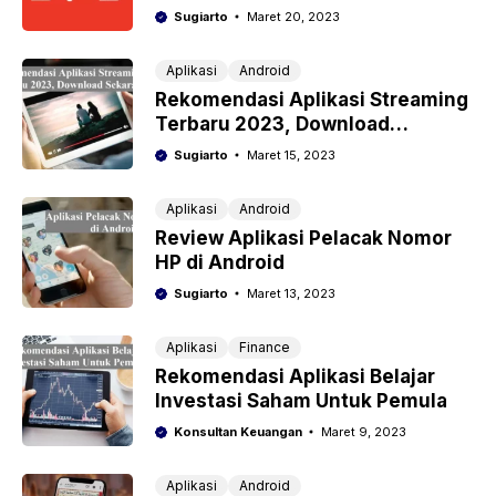
Uang Dari Sini!
Sugiarto
Maret 20, 2023
Aplikasi
Android
Rekomendasi Aplikasi Streaming
Terbaru 2023, Download
Sekarang!
Sugiarto
Maret 15, 2023
Aplikasi
Android
Review Aplikasi Pelacak Nomor
HP di Android
Sugiarto
Maret 13, 2023
Aplikasi
Finance
Rekomendasi Aplikasi Belajar
Investasi Saham Untuk Pemula
Konsultan Keuangan
Maret 9, 2023
Aplikasi
Android