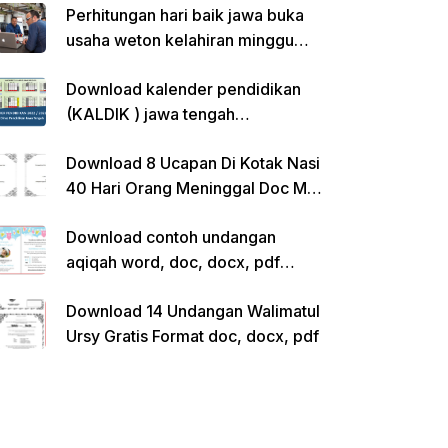
Perhitungan hari baik jawa buka
usaha weton kelahiran minggu
pon
Download kalender pendidikan
(KALDIK ) jawa tengah
2022/2023 pdf
Download 8 Ucapan Di Kotak Nasi
40 Hari Orang Meninggal Doc Ms.
Word Siap Edit
Download contoh undangan
aqiqah word, doc, docx, pdf
kosong siap edit
Download 14 Undangan Walimatul
Ursy Gratis Format doc, docx, pdf