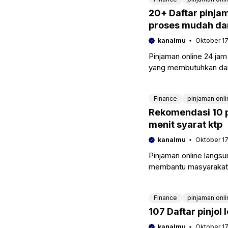
20+ Daftar pinjam
proses mudah da
kanalmu
Oktober 17
Pinjaman online 24 ja
yang membutuhkan da
seperti keperluan untu
Finance
pinjaman onli
Rekomendasi 10 p
menit syarat ktp
kanalmu
Oktober 17
Pinjaman online langsu
membantu masyarakat 
Terlebih jika syarat u
Finance
pinjaman onli
107 Daftar pinjol
kanalmu
Oktober 17