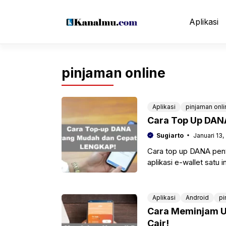
Langsung
ke
Aplikasi
isi
pinjaman online
Aplikasi
pinjaman onli
Cara Top Up DAN
Sugiarto
Januari 13,
Cara top up DANA pent
aplikasi e-wallet satu
online terbaik
Aplikasi
Android
pi
Cara Meminjam U
Cair!