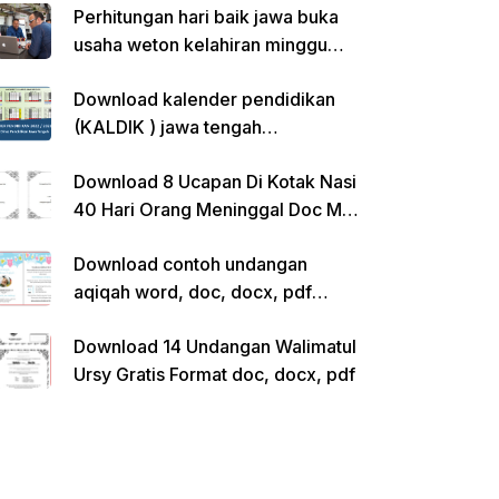
Perhitungan hari baik jawa buka
usaha weton kelahiran minggu
pon
Download kalender pendidikan
(KALDIK ) jawa tengah
2022/2023 pdf
Download 8 Ucapan Di Kotak Nasi
40 Hari Orang Meninggal Doc Ms.
Word Siap Edit
Download contoh undangan
aqiqah word, doc, docx, pdf
kosong siap edit
Download 14 Undangan Walimatul
Ursy Gratis Format doc, docx, pdf