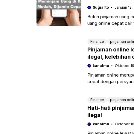
Sugiarto
Januari 12,
Butuh pinjaman uang ce
uang online cepat cair
Finance
pinjaman onli
Pinjaman online l
ilegal, kelebihan
kanalmu
Oktober 19
Pinjaman online merupa
cepat dengan persyara
anggunan. Karena ke
Finance
pinjaman onli
Hati-hati pinjaman
ilegal
kanalmu
Oktober 18
Pinjaman online lewat