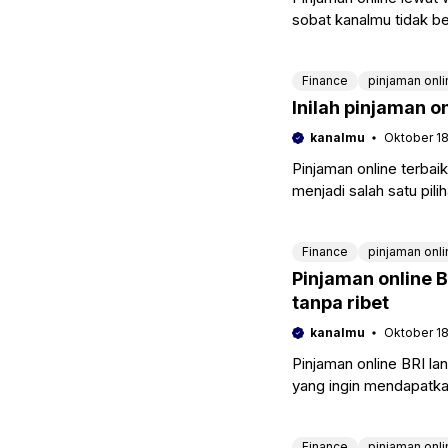
sobat kanalmu tidak ber
yang tidak terdaftar
Finance
pinjaman onli
Inilah pinjaman o
kanalmu
Oktober 18
Pinjaman online terbai
menjadi salah satu pi
cepat dalam keadaan
Finance
pinjaman onli
Pinjaman online 
tanpa ribet
kanalmu
Oktober 18
Pinjaman online BRI lan
yang ingin mendapatkan
online. Dimana
Finance
pinjaman onli