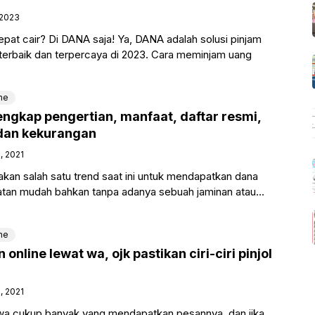
 2023
pat cair? Di DANA saja! Ya, DANA adalah solusi pinjam
 terbaik dan terpercaya di 2023. Cara meminjam uang
ne
engkap pengertian, manfaat, daftar resmi,
 dan kekurangan
, 2021
kan salah satu trend saat ini untuk mendapatkan dana
tan mudah bahkan tanpa adanya sebuah jaminan atau
mudahan dalam
ne
 online lewat wa, ojk pastikan ciri-ciri pinjol
, 2021
 wa cukup banyak yang mendapatkan pesannya, dan jika