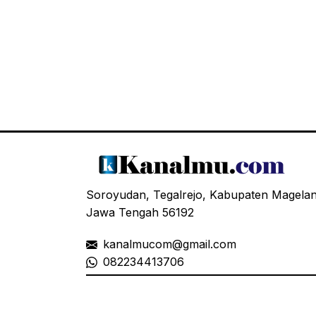
Soroyudan, Tegalrejo, Kabupaten Magela
Jawa Tengah 56192
kanalmucom@gmail.com
08
2234413706