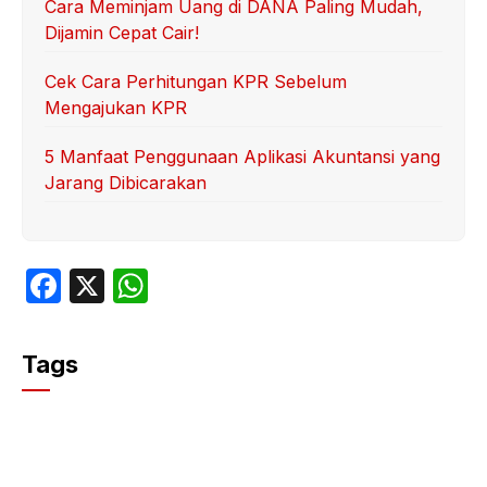
Cara Meminjam Uang di DANA Paling Mudah,
Dijamin Cepat Cair!
Cek Cara Perhitungan KPR Sebelum
Mengajukan KPR
5 Manfaat Penggunaan Aplikasi Akuntansi yang
Jarang Dibicarakan
F
X
W
a
h
c
at
Tags
e
s
b
A
o
p