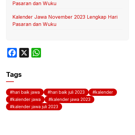
Pasaran dan Wuku
Kalender Jawa November 2023 Lengkap Hari
Pasaran dan Wuku
F
X
W
a
h
c
at
Tags
e
s
b
A
hari baik jawa
hari baik juli 2023
kalender
o
p
kalender jawa
kalender jawa 2023
kalender jawa juli 2023
o
p
k