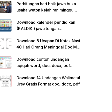
Perhitungan hari baik jawa buka
usaha weton kelahiran minggu
pon
Download kalender pendidikan
(KALDIK ) jawa tengah
2022/2023 pdf
Download 8 Ucapan Di Kotak Nasi
40 Hari Orang Meninggal Doc Ms.
Word Siap Edit
Download contoh undangan
aqiqah word, doc, docx, pdf
kosong siap edit
Download 14 Undangan Walimatul
Ursy Gratis Format doc, docx, pdf