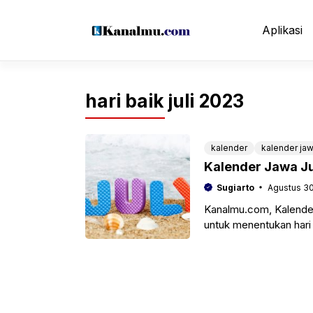
Langsung
ke
Aplikasi
isi
hari baik juli 2023
kalender
kalender ja
Kalender Jawa Ju
Sugiarto
Agustus 30
Kanalmu.com, Kalender
untuk menentukan hari
sebab itu banyak yang