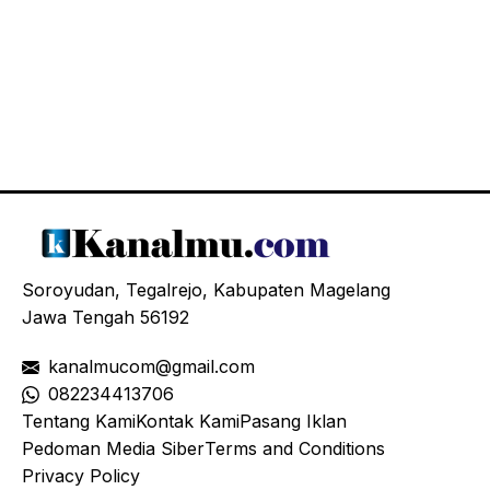
Soroyudan, Tegalrejo, Kabupaten Magelang
Jawa Tengah 56192
kanalmucom@gmail.com
08
2234413706
Tentang Kami
Kontak Kami
Pasang Iklan
Pedoman Media Siber
Terms and Conditions
Privacy Policy