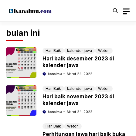
Langsung
ke
isi
bulan ini
Hari Baik
kalender jawa
Weton
Hari baik desember 2023 di
kalender jawa
kanalmu
Maret 24, 2022
Hari Baik
kalender jawa
Weton
Hari baik november 2023 di
kalender jawa
kanalmu
Maret 24, 2022
Hari Baik
Weton
Perhitungan jawa hari baik buka