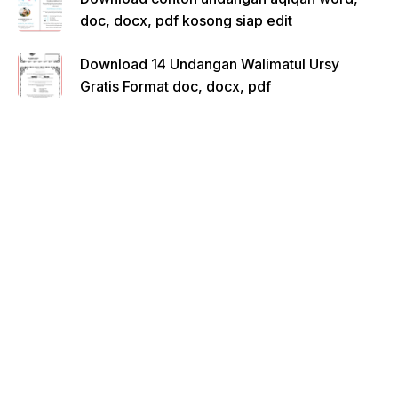
doc, docx, pdf kosong siap edit
Download 14 Undangan Walimatul Ursy
Gratis Format doc, docx, pdf