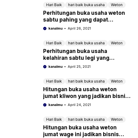
Hari Baik
hari baik buka usaha
Weton
Perhitungan buka usaha weton
sabtu pahing yang dapat
meminimalisir kebangkrutan
kanalmu
April 26, 2021
Hari Baik
hari baik buka usaha
Weton
Perhitungan buka usaha
kelahiran sabtu legi yang
dipercaya bisa membuat lancar
kanalmu
April 25, 2021
dan laris berjualan
Hari Baik
hari baik buka usaha
Weton
Hitungan buka usaha weton
jumat kliwon yang jadikan bisnis
lancar dan dagangan laris terjual
kanalmu
April 24, 2021
Hari Baik
hari baik buka usaha
Weton
Hitungan buka usaha weton
jumat wage ini jadikan bisnis