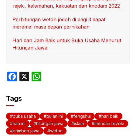
rejeki, kelemahan, kekuatan dan khodam 2022
Perhitungan weton jodoh di bagi 3 dapat
meramal masa depan pernikahan
Hari dan Jam Baik untuk Buka Usaha Menurut
Hitungan Jawa
F
X
W
a
h
c
at
Tags
e
s
b
A
buka usaha
bulan ini
fengshui
hari baik
o
p
hari ini
hitungan jawa
islam
mencari rezeki
primbon jawa
weton
o
p