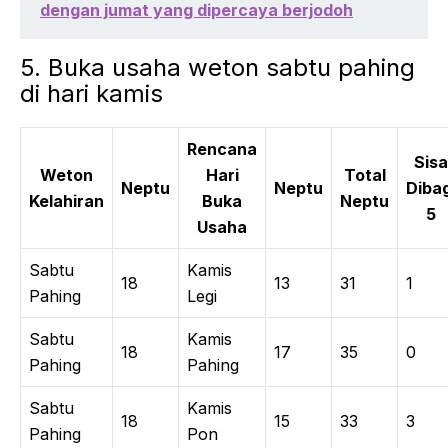
dengan jumat yang dipercaya berjodoh
5. Buka usaha weton sabtu pahing
di hari kamis
Rencana
Sisa
Weton
Hari
Total
Neptu
Neptu
Dibag
Kelahiran
Buka
Neptu
5
Usaha
Sabtu
Kamis
18
13
31
1
Pahing
Legi
Sabtu
Kamis
18
17
35
0
Pahing
Pahing
Sabtu
Kamis
18
15
33
3
Pahing
Pon