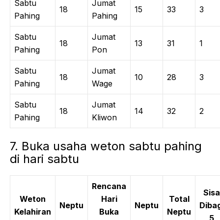
Sabtu
Jumat
18
15
33
3
Pahing
Pahing
Sabtu
Jumat
18
13
31
1
Pahing
Pon
Sabtu
Jumat
18
10
28
3
Pahing
Wage
Sabtu
Jumat
18
14
32
2
Pahing
Kliwon
7. Buka usaha weton sabtu pahing
di hari sabtu
Rencana
Sisa
Weton
Hari
Total
Neptu
Neptu
Dibag
Kelahiran
Buka
Neptu
5