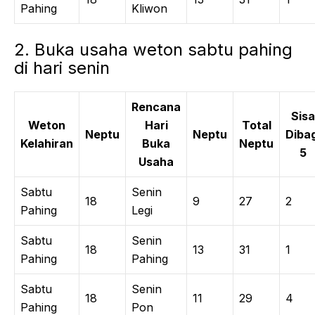
Pahing
Kliwon
2. Buka usaha weton sabtu pahing
di hari senin
Rencana
Sisa
Weton
Hari
Total
Neptu
Neptu
Dibag
Kelahiran
Buka
Neptu
5
Usaha
Sabtu
Senin
18
9
27
2
Pahing
Legi
Sabtu
Senin
18
13
31
1
Pahing
Pahing
Sabtu
Senin
18
11
29
4
Pahing
Pon