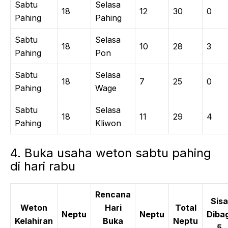
Sabtu
Selasa
18
12
30
0
Pahing
Pahing
Sabtu
Selasa
18
10
28
3
Pahing
Pon
Sabtu
Selasa
18
7
25
0
Pahing
Wage
Sabtu
Selasa
18
11
29
4
Pahing
Kliwon
4. Buka usaha weton sabtu pahing
di hari rabu
Rencana
Sisa
Weton
Hari
Total
Neptu
Neptu
Dibag
Kelahiran
Buka
Neptu
5