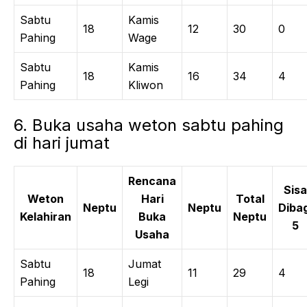
Sabtu
Kamis
18
12
30
0
Pahing
Wage
Sabtu
Kamis
18
16
34
4
Pahing
Kliwon
6. Buka usaha weton sabtu pahing
di hari jumat
Rencana
Sisa
Weton
Hari
Total
Neptu
Neptu
Dibag
Kelahiran
Buka
Neptu
5
Usaha
Sabtu
Jumat
18
11
29
4
Pahing
Legi