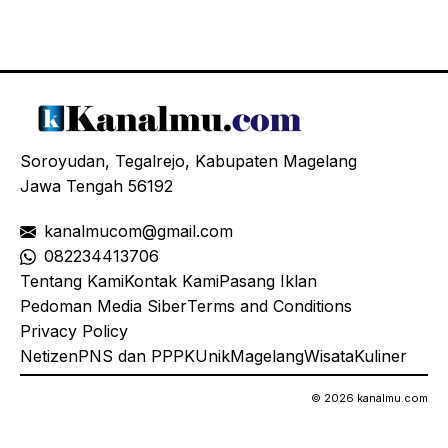
Soroyudan, Tegalrejo, Kabupaten Magelang
Jawa Tengah 56192
kanalmucom@gmail.com
08
2234413706
Tentang Kami
Kontak Kami
Pasang Iklan
Pedoman Media Siber
Terms and Conditions
Privacy Policy
Netizen
PNS dan PPPK
Unik
Magelang
Wisata
Kuliner
© 2026 kanalmu.com