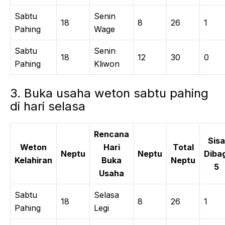
Sabtu
Senin
18
8
26
1
Pahing
Wage
Sabtu
Senin
18
12
30
0
Pahing
Kliwon
3. Buka usaha weton sabtu pahing
di hari selasa
Rencana
Sisa
Weton
Hari
Total
Neptu
Neptu
Dibag
Kelahiran
Buka
Neptu
5
Usaha
Sabtu
Selasa
18
8
26
1
Pahing
Legi