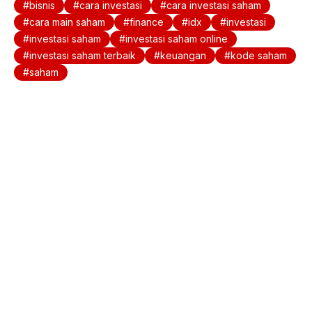
b
A
bisnis
cara investasi
cara investasi saham
o
p
cara main saham
finance
idx
investasi
investasi saham
investasi saham online
o
p
investasi saham terbaik
keuangan
kode saham
k
saham