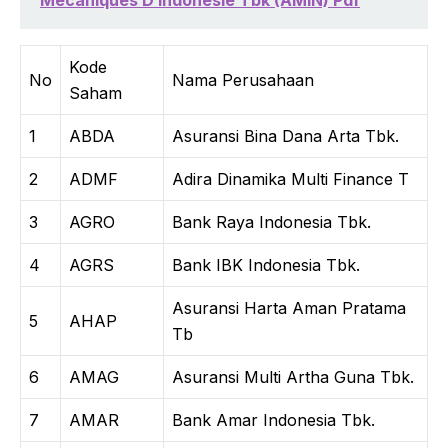
Mecaniques D Indonesie Tbk (AMIN) Pdf
Kode
No
Nama Perusahaan
Saham
1
ABDA
Asuransi Bina Dana Arta Tbk.
2
ADMF
Adira Dinamika Multi Finance T
3
AGRO
Bank Raya Indonesia Tbk.
4
AGRS
Bank IBK Indonesia Tbk.
Asuransi Harta Aman Pratama
5
AHAP
Tb
6
AMAG
Asuransi Multi Artha Guna Tbk.
7
AMAR
Bank Amar Indonesia Tbk.