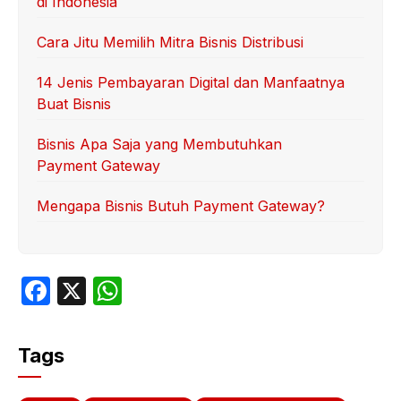
di Indonesia
Cara Jitu Memilih Mitra Bisnis Distribusi
14 Jenis Pembayaran Digital dan Manfaatnya
Buat Bisnis
Bisnis Apa Saja yang Membutuhkan
Payment Gateway
Mengapa Bisnis Butuh Payment Gateway?
F
X
W
a
h
c
at
Tags
e
s