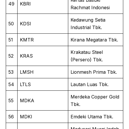
49
KBRI
Rachmat Indonesi
Kedawung Setia
50
KDSI
Industrial Tbk.
51
KMTR
Kirana Megatara Tbk.
Krakatau Steel
52
KRAS
(Persero) Tbk.
53
LMSH
Lionmesh Prima Tbk.
54
LTLS
Lautan Luas Tbk.
Merdeka Copper Gold
55
MDKA
Tbk.
56
MDKI
Emdeki Utama Tbk.
Madusari Murni Indah