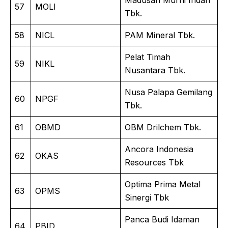
57
MOLI
Tbk.
58
NICL
PAM Mineral Tbk.
Pelat Timah
59
NIKL
Nusantara Tbk.
Nusa Palapa Gemilang
60
NPGF
Tbk.
61
OBMD
OBM Drilchem Tbk.
Ancora Indonesia
62
OKAS
Resources Tbk
Optima Prima Metal
63
OPMS
Sinergi Tbk
Panca Budi Idaman
64
PBID