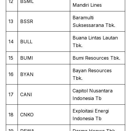
12
BSML
Mandiri Lines
Baramulti
13
BSSR
Suksessarana Tbk.
Buana Lintas Lautan
14
BULL
Tbk.
15
BUMI
Bumi Resources Tbk.
Bayan Resources
16
BYAN
Tbk.
Capitol Nusantara
17
CANI
Indonesia Tb
Exploitasi Energi
18
CNKO
Indonesia Tb
19
DEWA
Darma Henwa Tbk