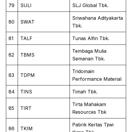
79
SULI
SLJ Global Tbk.
Sriwahana Adityakarta
80
SWAT
Tbk.
81
TALF
Tunas Alfin Tbk.
Tembaga Mulia
82
TBMS
Semanan Tbk.
Tridomain
83
TDPM
Performance Material
84
TINS
Timah Tbk.
Tirta Mahakam
85
TIRT
Resources Tbk
Pabrik Kertas Tjiwi
86
TKIM