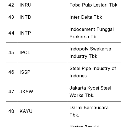
42
INRU
Toba Pulp Lestari Tbk.
43
INTD
Inter Delta Tbk
Indocement Tunggal
44
INTP
Prakarsa Tb
Indopoly Swakarsa
45
IPOL
Industry Tbk
Steel Pipe Industry of
46
ISSP
Indones
Jakarta Kyoei Steel
47
JKSW
Works Tbk.
Darmi Bersaudara
48
KAYU
Tbk.
Kertas Basuki