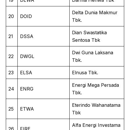
Delta Dunia Makmur
20
DOID
Tbk.
Dian Swastatika
21
DSSA
Sentosa Tbk
Dwi Guna Laksana
22
DWGL
Tbk.
23
ELSA
Elnusa Tbk.
Energi Mega Persada
24
ENRG
Tbk.
Eterindo Wahanatama
25
ETWA
Tbk
Alfa Energi Investama
26
FIRE