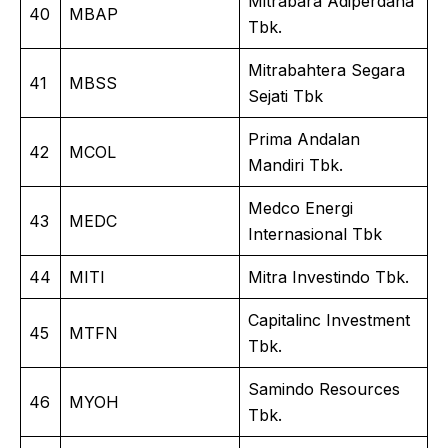
Mitrabara Adiperdana
40
MBAP
Tbk.
Mitrabahtera Segara
41
MBSS
Sejati Tbk
Prima Andalan
42
MCOL
Mandiri Tbk.
Medco Energi
43
MEDC
Internasional Tbk
44
MITI
Mitra Investindo Tbk.
Capitalinc Investment
45
MTFN
Tbk.
Samindo Resources
46
MYOH
Tbk.