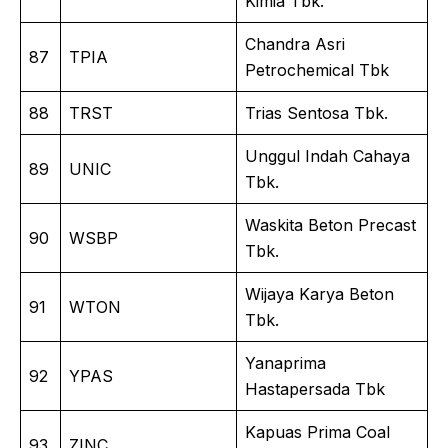
Kimia Tbk.
Chandra Asri
87
TPIA
Petrochemical Tbk
88
TRST
Trias Sentosa Tbk.
Unggul Indah Cahaya
89
UNIC
Tbk.
Waskita Beton Precast
90
WSBP
Tbk.
Wijaya Karya Beton
91
WTON
Tbk.
Yanaprima
92
YPAS
Hastapersada Tbk
Kapuas Prima Coal
93
ZINC