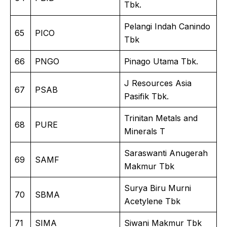
Tbk.
Pelangi Indah Canindo
65
PICO
Tbk
66
PNGO
Pinago Utama Tbk.
J Resources Asia
67
PSAB
Pasifik Tbk.
Trinitan Metals and
68
PURE
Minerals T
Saraswanti Anugerah
69
SAMF
Makmur Tbk
Surya Biru Murni
70
SBMA
Acetylene Tbk
71
SIMA
Siwani Makmur Tbk