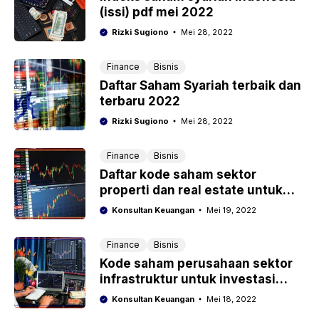
(issi) pdf mei 2022
Rizki Sugiono
Mei 28, 2022
Finance
Bisnis
Daftar Saham Syariah terbaik dan
terbaru 2022
Rizki Sugiono
Mei 28, 2022
Finance
Bisnis
Daftar kode saham sektor
properti dan real estate untuk
main saham dengan profit
Konsultan Keuangan
Mei 19, 2022
terbaik
Finance
Bisnis
Kode saham perusahaan sektor
infrastruktur untuk investasi
hasilkan banyak cuan
Konsultan Keuangan
Mei 18, 2022