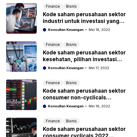
Finance
Bisnis
Kode saham perusahaan sektor
industri untuk investasi yang
profitnya menjajikan
Konsultan Keuangan
Mei 18, 2022
Finance
Bisnis
Kode saham perusahaan sektor
kesehatan, pilihan investasi
profitnya mengiurkan
Konsultan Keuangan
Mei 17, 2022
Finance
Bisnis
Kode saham perusahaan sektor
consumer non-cyclicals
untungnya jutaan
Konsultan Keuangan
Mei 16, 2022
Finance
Bisnis
Kode saham perusahaan sektor
consumer cyclicals 2022