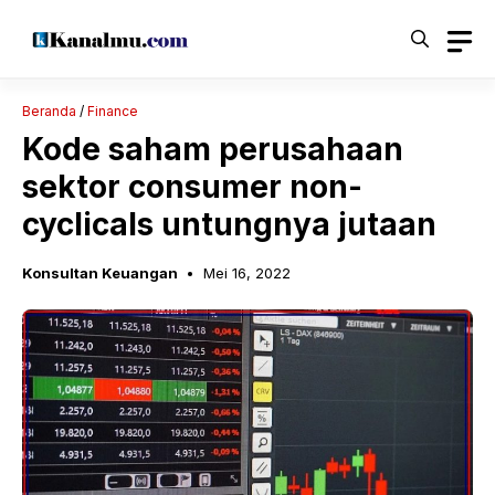
Langsung
ke
isi
Beranda
/
Finance
Kode saham perusahaan
sektor consumer non-
cyclicals untungnya jutaan
Konsultan Keuangan
Mei 16, 2022