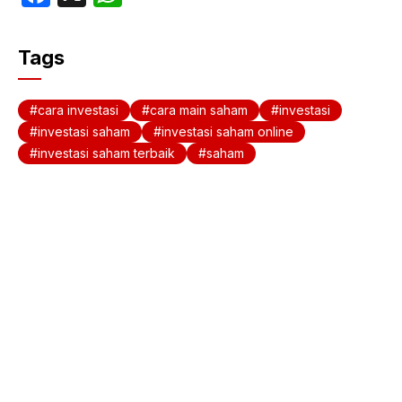
a
h
c
at
Tags
e
s
b
A
cara investasi
cara main saham
investasi
o
p
investasi saham
investasi saham online
investasi saham terbaik
saham
o
p
k