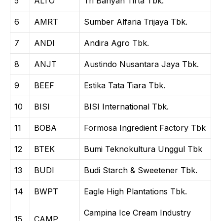
5
ALTO
Tri Banyan Tirta Tbk.
6
AMRT
Sumber Alfaria Trijaya Tbk.
7
ANDI
Andira Agro Tbk.
8
ANJT
Austindo Nusantara Jaya Tbk.
9
BEEF
Estika Tata Tiara Tbk.
10
BISI
BISI International Tbk.
11
BOBA
Formosa Ingredient Factory Tbk
12
BTEK
Bumi Teknokultura Unggul Tbk
13
BUDI
Budi Starch & Sweetener Tbk.
14
BWPT
Eagle High Plantations Tbk.
Campina Ice Cream Industry
15
CAMP