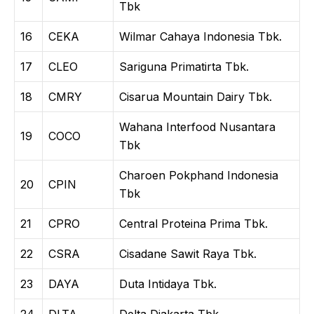
Tbk
16
CEKA
Wilmar Cahaya Indonesia Tbk.
17
CLEO
Sariguna Primatirta Tbk.
18
CMRY
Cisarua Mountain Dairy Tbk.
Wahana Interfood Nusantara
19
COCO
Tbk
Charoen Pokphand Indonesia
20
CPIN
Tbk
21
CPRO
Central Proteina Prima Tbk.
22
CSRA
Cisadane Sawit Raya Tbk.
23
DAYA
Duta Intidaya Tbk.
24
DLTA
Delta Djakarta Tbk.