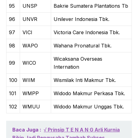
95
UNSP
Bakrie Sumatera Plantations Tb
96
UNVR
Unilever Indonesia Tbk.
97
VICI
Victoria Care Indonesia Tbk.
98
WAPO
Wahana Pronatural Tbk.
Wicaksana Overseas
99
WICO
Internation
100
WIIM
Wismilak Inti Makmur Tbk.
101
WMPP
Widodo Makmur Perkasa Tbk.
102
WMUU
Widodo Makmur Unggas Tbk.
Baca Juga :
√ Prinsip T E N A N G Arli Kurnia
Bikin Jadi Pengusaha Tambah Sukses