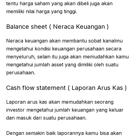
tentu harga saham yang akan dibeli juga akan
memiliki nilai harga yang tinggi.
Balance sheet ( Neraca Keuangan )
Neraca keuangan akan membantu sobat kanalmu
mengetahui kondisi keuangan perusahaan secara
menyeluruh, selain itu juga akan memudahkan kamu
mengetahui jumlah asset yang dimiliki oleh suatu
perusahaan.
Cash flow statement ( Laporan Arus Kas )
Laporan arus kas akan memudahkan seorang
investor mengetahui jumlah keuangan yang keluar
dan masuk dari suatu perusahaan.
Dengan semakin baik laporannya kamu bisa akan