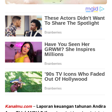
Kanalmu.com
–
Laporan keuangan tahunan Andira