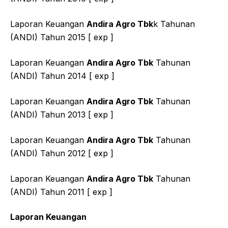
Laporan Keuangan
Andira Agro Tbk
k Tahunan
(ANDI) Tahun 2015 [ exp ]
Laporan Keuangan
Andira Agro Tbk
Tahunan
(ANDI) Tahun 2014 [ exp ]
Laporan Keuangan
Andira Agro Tbk
Tahunan
(ANDI) Tahun 2013 [ exp ]
Laporan Keuangan
Andira Agro Tbk
Tahunan
(ANDI) Tahun 2012 [ exp ]
Laporan Keuangan
Andira Agro Tbk
Tahunan
(ANDI) Tahun 2011 [ exp ]
Laporan Keuangan