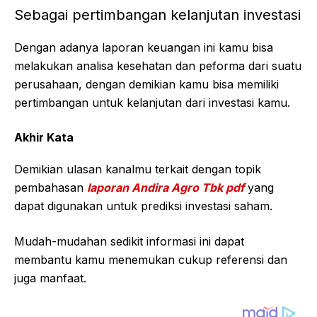
Sebagai pertimbangan kelanjutan investasi
Dengan adanya laporan keuangan ini kamu bisa
melakukan analisa kesehatan dan peforma dari suatu
perusahaan, dengan demikian kamu bisa memiliki
pertimbangan untuk kelanjutan dari investasi kamu.
Akhir Kata
Demikian ulasan kanalmu terkait dengan topik
pembahasan
laporan Andira Agro Tbk pdf
yang
dapat digunakan untuk prediksi investasi saham.
Mudah-mudahan sedikit informasi ini dapat
membantu kamu menemukan cukup referensi dan
juga manfaat.