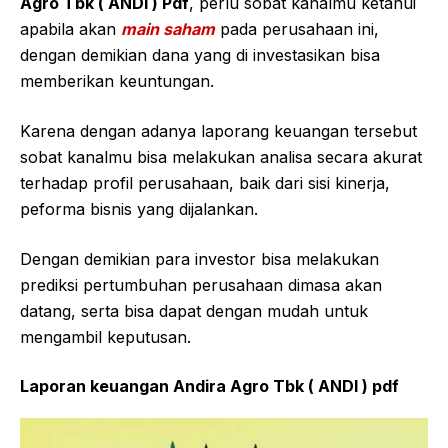
Agro Tbk ( ANDI ) Pdf
, perlu sobat kanalmu ketahui
apabila akan
main saham
pada perusahaan ini,
dengan demikian dana yang di investasikan bisa
memberikan keuntungan.
Karena dengan adanya laporang keuangan tersebut
sobat kanalmu bisa melakukan analisa secara akurat
terhadap profil perusahaan, baik dari sisi kinerja,
peforma bisnis yang dijalankan.
Dengan demikian para investor bisa melakukan
prediksi pertumbuhan perusahaan dimasa akan
datang, serta bisa dapat dengan mudah untuk
mengambil keputusan.
Laporan keuangan
Andira Agro Tbk
( ANDI ) pdf