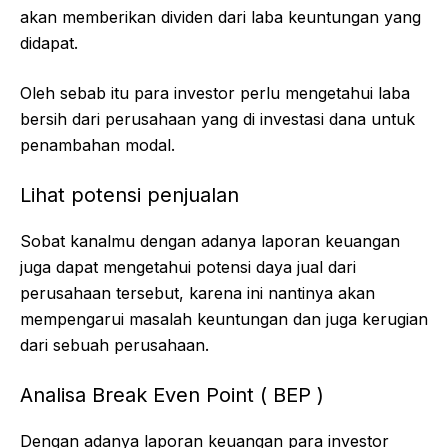
akan memberikan dividen dari laba keuntungan yang
didapat.
Oleh sebab itu para investor perlu mengetahui laba
bersih dari perusahaan yang di investasi dana untuk
penambahan modal.
Lihat potensi penjualan
Sobat kanalmu dengan adanya laporan keuangan
juga dapat mengetahui potensi daya jual dari
perusahaan tersebut, karena ini nantinya akan
mempengarui masalah keuntungan dan juga kerugian
dari sebuah perusahaan.
Analisa Break Even Point ( BEP )
Dengan adanya laporan keuangan para investor