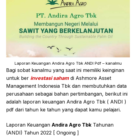
Laporan Keuangan Andira Agro Tbk ANDI Pdf – kanalmu
Bagi sobat kanalmu yang saat ini memiliki keinginan
untuk ber
investasi saham
di Ashmore Asset
Management Indonesia Tbk dan membutuhkan data
perusahaan sebagai bahan pertimbangan, berikut ini
adalah laporan keuangan Andira Agro Tbk ( ANDI )
pdf dari tahun ke tahun yang dapat kamu pelajari.
Laporan Keuangan
Andira Agro Tbk
Tahunan
(ANDI) Tahun 2022 [ Ongoing ]