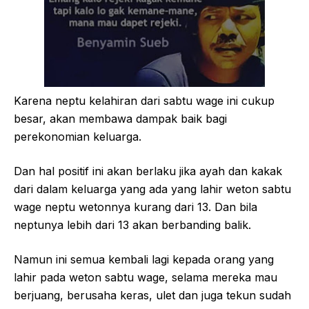
Karena neptu kelahiran dari sabtu wage ini cukup
besar, akan membawa dampak baik bagi
perekonomian keluarga.
Dan hal positif ini akan berlaku jika ayah dan kakak
dari dalam keluarga yang ada yang lahir weton sabtu
wage neptu wetonnya kurang dari 13. Dan bila
neptunya lebih dari 13 akan berbanding balik.
Namun ini semua kembali lagi kepada orang yang
lahir pada weton sabtu wage, selama mereka mau
berjuang, berusaha keras, ulet dan juga tekun sudah