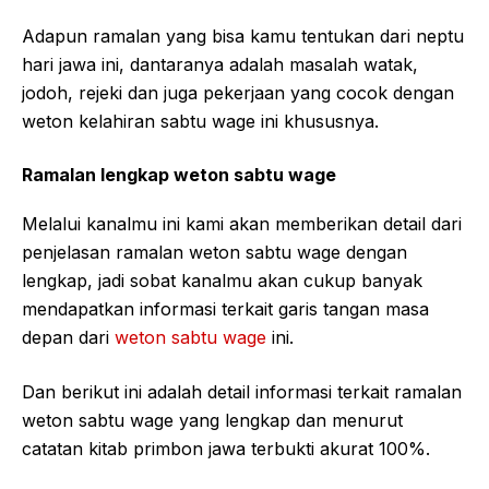
Adapun ramalan yang bisa kamu tentukan dari neptu
hari jawa ini, dantaranya adalah masalah watak,
jodoh, rejeki dan juga pekerjaan yang cocok dengan
weton kelahiran sabtu wage ini khususnya.
Ramalan lengkap weton sabtu wage
Melalui kanalmu ini kami akan memberikan detail dari
penjelasan ramalan weton sabtu wage dengan
lengkap, jadi sobat kanalmu akan cukup banyak
mendapatkan informasi terkait garis tangan masa
depan dari
weton sabtu wage
ini.
Dan berikut ini adalah detail informasi terkait ramalan
weton sabtu wage yang lengkap dan menurut
catatan kitab primbon jawa terbukti akurat 100%.