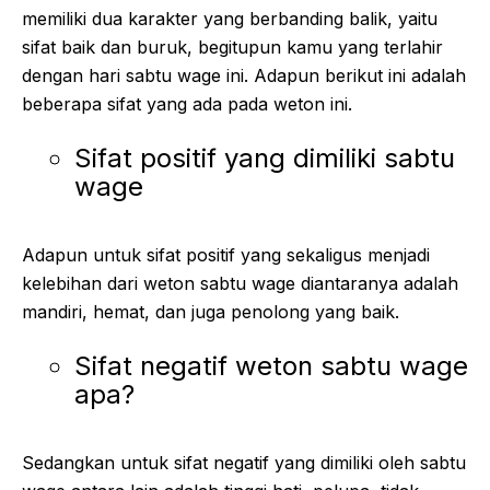
memiliki dua karakter yang berbanding balik, yaitu
sifat baik dan buruk, begitupun kamu yang terlahir
dengan hari sabtu wage ini. Adapun berikut ini adalah
beberapa sifat yang ada pada weton ini.
Sifat positif yang dimiliki sabtu
wage
Adapun untuk sifat positif yang sekaligus menjadi
kelebihan dari weton sabtu wage diantaranya adalah
mandiri, hemat, dan juga penolong yang baik.
Sifat negatif weton sabtu wage
apa?
Sedangkan untuk sifat negatif yang dimiliki oleh sabtu