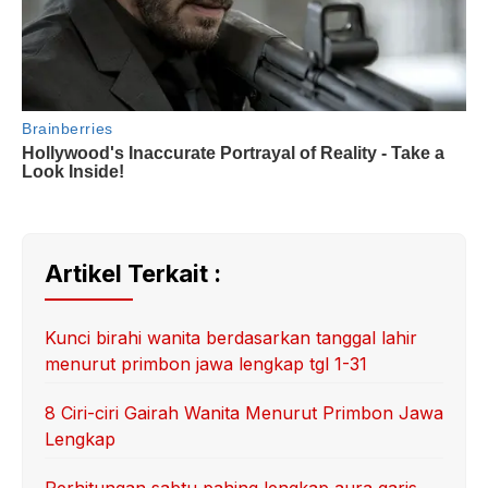
Artikel Terkait :
Kunci birahi wanita berdasarkan tanggal lahir
menurut primbon jawa lengkap tgl 1-31
8 Ciri-ciri Gairah Wanita Menurut Primbon Jawa
Lengkap
Perhitungan sabtu pahing lengkap aura garis