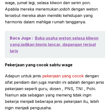
wage, jumat legi, selasa kliwon dan senin pon.
Apabila mereka menemukan jodoh dengan weton
tersebut mereka akan memiliki kehidupan yang
harmonis dalam mahligai rumah tangganya.
Baca Juga :
Buka usaha weton selasa kliwon
yang jadikan bisnis lancar, dagangan terjual
laris
Pekerjaan yang cocok sabtu wage
Adapun untuk jenis
pekerjaan yang cocok
dengan
sifat pendiam dan juga mandiri ini adalah dengan jenis
pekerjaan seperti guru, dosen , PNS, TNI , Polri.
Namun ada sebagian yang memeng tidak ingin
bekerja menjadi beberapa jenis pekerjaan itu, lebih
ingin menjadi pengusaha.