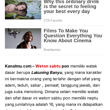
Kanalmu.com –
Weton sabtu
pon
memiliki watak
dasar berupa
Lakuning Banyu
, yang mana karakter
ini bermakna orang yang terlahir dengan sifat yang
adem, teduh, sabar , pemaaf, tanggung jawab, dan
juga suka menolong. Dimana selain memiliki watak
dan sifat dasar ini weton sabtu pon memiliki neptu
yang jumlahnya adalah 16, yang mana ini didapatkan