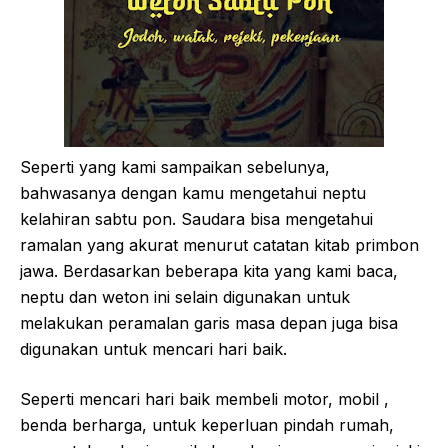
Seperti yang kami sampaikan sebelunya,
bahwasanya dengan kamu mengetahui neptu
kelahiran sabtu pon. Saudara bisa mengetahui
ramalan yang akurat menurut catatan kitab primbon
jawa. Berdasarkan beberapa kita yang kami baca,
neptu dan weton ini selain digunakan untuk
melakukan peramalan garis masa depan juga bisa
digunakan untuk mencari hari baik.
Seperti mencari hari baik membeli motor, mobil ,
benda berharga, untuk keperluan pindah rumah,