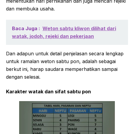
menentukan hari pernikahan dan juga mencari rejeki
dan membuka usaha.
Baca Juga :
Weton sabtu kliwon dilihat dari
watak, jodoh, rejeki dan pekerjaan
Dan adapun untuk detail penjelasan secara lengkap
untuk ramalan weton sabtu pon, adalah sebagai
berkut ini, harap saudara memperhatikan sampai
dengan selesai.
Karakter watak dan sifat sabtu pon