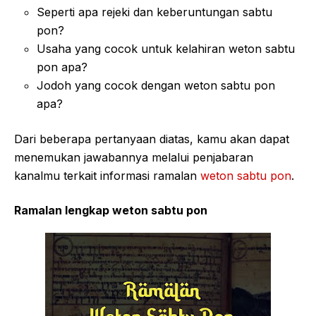
Seperti apa rejeki dan keberuntungan sabtu
pon?
Usaha yang cocok untuk kelahiran weton sabtu
pon apa?
Jodoh yang cocok dengan weton sabtu pon
apa?
Dari beberapa pertanyaan diatas, kamu akan dapat
menemukan jawabannya melalui penjabaran
kanalmu terkait informasi ramalan
weton sabtu pon
.
Ramalan lengkap weton sabtu pon