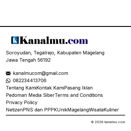
Soroyudan, Tegalrejo, Kabupaten Magelang
Jawa Tengah 56192
kanalmucom@gmail.com
08
2234413706
Tentang Kami
Kontak Kami
Pasang Iklan
Pedoman Media Siber
Terms and Conditions
Privacy Policy
Netizen
PNS dan PPPK
Unik
Magelang
Wisata
Kuliner
© 2026 kanalmu.com