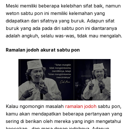
Meski memiliki beberapa kelebihan sifat baik, namun
weton sabtu pon ini memiliki kelemahan yang
didapatkan dari sifatnya yang buruk. Adapun sifat
buruk yang ada pada diri sabtu pon ini diantaranya
adalah angkuh, selalu was-was, tidak mau mengalah.
Ramalan jodoh akurat sabtu pon
Kalau ngomongin masalah
ramalan jodoh
sabtu pon,
kamu akan mendapatkan beberapa pertanyaan yang
sering di berikan oleh mereka yang ingin mengetahui
keocokan , dan masa depan jodohnya. Adapun