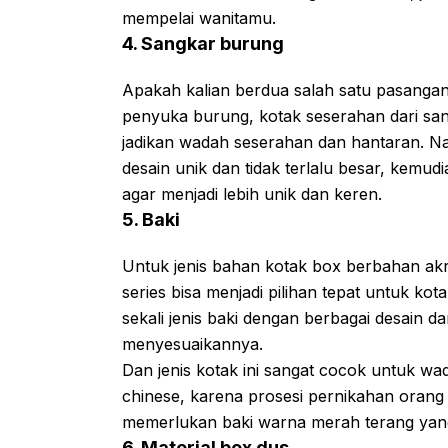
mempelai wanitamu.
4. Sangkar burung
Apakah kalian berdua salah satu pasangan
penyuka burung, kotak seserahan dari sang
jadikan wadah seserahan dan hantaran. N
desain unik dan tidak terlalu besar, kemu
agar menjadi lebih unik dan keren.
5. Baki
Untuk jenis bahan kotak box berbahan akri
series bisa menjadi pilihan tepat untuk k
sekali jenis baki dengan berbagai desain d
menyesuaikannya.
Dan jenis kotak ini sangat cocok untuk w
chinese, karena prosesi pernikahan orang
memerlukan baki warna merah terang yan
6. Material box dus