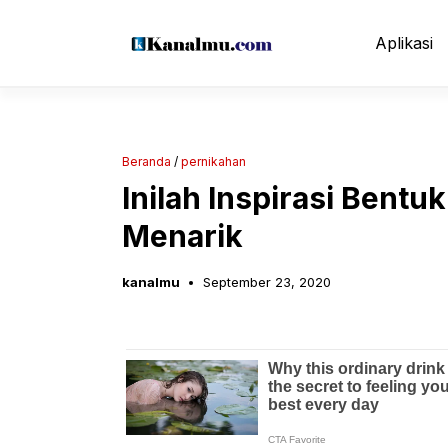
Langsung
ke
Aplikasi
isi
Beranda
/
pernikahan
Inilah Inspirasi Bent
Menarik
kanalmu
September 23, 2020