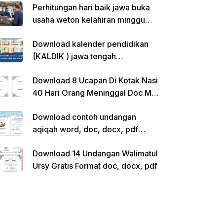
Perhitungan hari baik jawa buka
usaha weton kelahiran minggu
pon
Download kalender pendidikan
(KALDIK ) jawa tengah
2022/2023 pdf
Download 8 Ucapan Di Kotak Nasi
40 Hari Orang Meninggal Doc Ms.
Word Siap Edit
Download contoh undangan
aqiqah word, doc, docx, pdf
kosong siap edit
Download 14 Undangan Walimatul
Ursy Gratis Format doc, docx, pdf