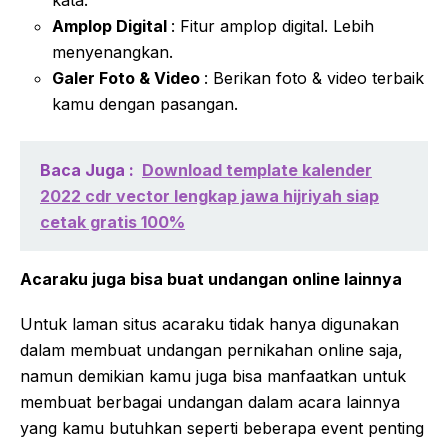
kata.
Amplop Digital
: Fitur amplop digital. Lebih
menyenangkan.
Galer Foto & Video
: Berikan foto & video terbaik
kamu dengan pasangan.
Baca Juga :
Download template kalender
2022 cdr vector lengkap jawa hijriyah siap
cetak gratis 100%
Acaraku juga bisa buat undangan online lainnya
Untuk laman situs acaraku tidak hanya digunakan
dalam membuat undangan pernikahan online saja,
namun demikian kamu juga bisa manfaatkan untuk
membuat berbagai undangan dalam acara lainnya
yang kamu butuhkan seperti beberapa event penting