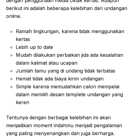
dengan penggunaan media cetak kertas. Adapun
berikut ini adalah beberapa kelebihan dari undangan
online.
Ramah lingkungan, karena tidak menggunakan
kertas
Lebih up to date
Mudah dilakukan perbaikan jida ada kesalahan
dalam kalimat atau ucapan
Jumlah tamu yang di undang tidak terbatas
Hemat tidak ada biaya kirim undangan
Simple karena memudahkan calon mempelai
dalam memilih desain templete undangan yang
keren
Tentunya dengan berbagai kelebihan ini akan
menjadikan moment indahmu menjadi pengalaman
yang paling menyenangkan dan juga berharga.