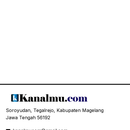
Soroyudan, Tegalrejo, Kabupaten Magelang
Jawa Tengah 56192