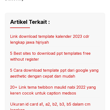
Artikel Terkait :
Link download template kalender 2023 cdr
lengkap jawa hijriyah
5 Best sites to download ppt templates free
without register
5 Cara download template ppt dari google yang
aesthetic dengan cepat dan mudah
20+ Link tema twibbon maulid nabi 2022 yang
keren cocok untuk caption medsos
Ukuran id card a1, a2, b2, b3, b5 dalam cm