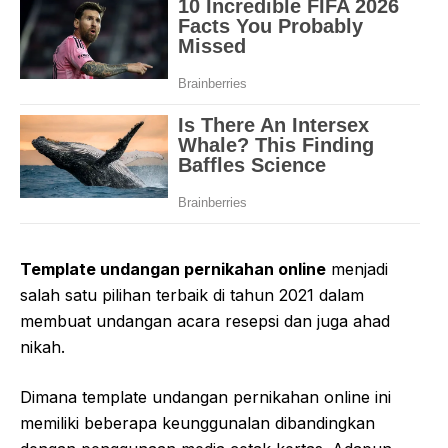
Template undangan pernikahan online
menjadi
salah satu pilihan terbaik di tahun 2021 dalam
membuat undangan acara resepsi dan juga ahad
nikah.
Dimana template undangan pernikahan online ini
memiliki beberapa keunggunalan dibandingkan