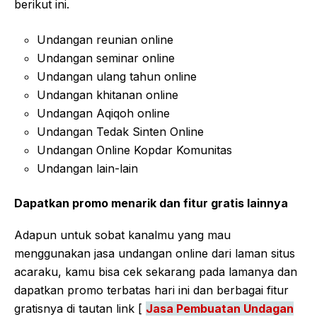
berikut ini.
Undangan reunian online
Undangan seminar online
Undangan ulang tahun online
Undangan khitanan online
Undangan Aqiqoh online
Undangan Tedak Sinten Online
Undangan Online Kopdar Komunitas
Undangan lain-lain
Dapatkan promo menarik dan fitur gratis lainnya
Adapun untuk sobat kanalmu yang mau
menggunakan jasa undangan online dari laman situs
acaraku, kamu bisa cek sekarang pada lamanya dan
dapatkan promo terbatas hari ini dan berbagai fitur
gratisnya di tautan link [
Jasa Pembuatan Undagan