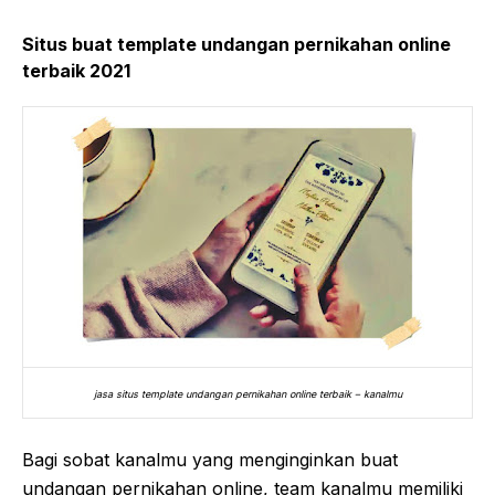
Situs buat template undangan pernikahan online
terbaik 2021
jasa situs template undangan pernikahan online terbaik – kanalmu
Bagi sobat kanalmu yang menginginkan buat
undangan pernikahan online, team kanalmu memiliki