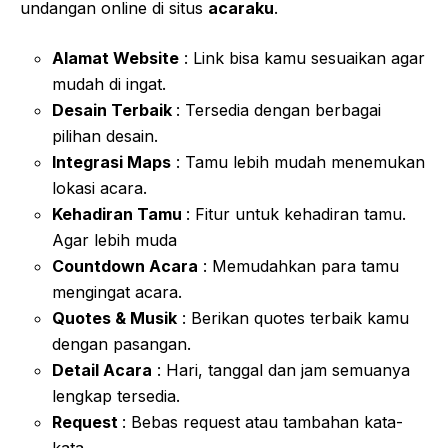
undangan online di situs
acaraku
.
Alamat Website
: Link bisa kamu sesuaikan agar
mudah di ingat.
Desain Terbaik
: Tersedia dengan berbagai
pilihan desain.
Integrasi Maps
: Tamu lebih mudah menemukan
lokasi acara.
Kehadiran Tamu
: Fitur untuk kehadiran tamu.
Agar lebih muda
Countdown Acara
: Memudahkan para tamu
mengingat acara.
Quotes & Musik
: Berikan quotes terbaik kamu
dengan pasangan.
Detail Acara
: Hari, tanggal dan jam semuanya
lengkap tersedia.
Request
: Bebas request atau tambahan kata-