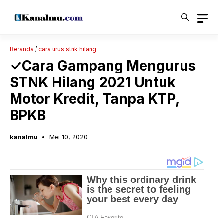
Langsung
ke
isi
Beranda
/
cara urus stnk hilang
✓Cara Gampang Mengurus
STNK Hilang 2021 Untuk
Motor Kredit, Tanpa KTP,
BPKB
kanalmu
Mei 10, 2020