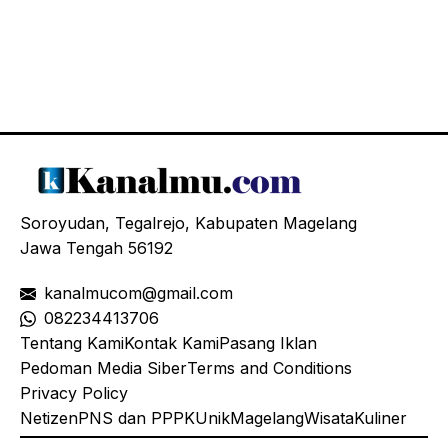
Soroyudan, Tegalrejo, Kabupaten Magelang
Jawa Tengah 56192
kanalmucom@gmail.com
08
2234413706
Tentang Kami
Kontak Kami
Pasang Iklan
Pedoman Media Siber
Terms and Conditions
Privacy Policy
Netizen
PNS dan PPPK
Unik
Magelang
Wisata
Kuliner