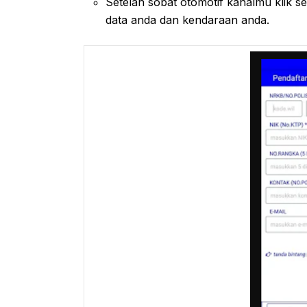
Setelah sobat otomotif kanalmu klik set
data anda dan kendaraan anda.