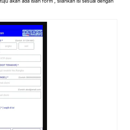
uju akan ada isian form , silahkan isi sesuai dengan