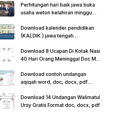
Perhitungan hari baik jawa buka
usaha weton kelahiran minggu
pon
Download kalender pendidikan
(KALDIK ) jawa tengah
2022/2023 pdf
Download 8 Ucapan Di Kotak Nasi
40 Hari Orang Meninggal Doc Ms.
Word Siap Edit
Download contoh undangan
aqiqah word, doc, docx, pdf
kosong siap edit
Download 14 Undangan Walimatul
Ursy Gratis Format doc, docx, pdf