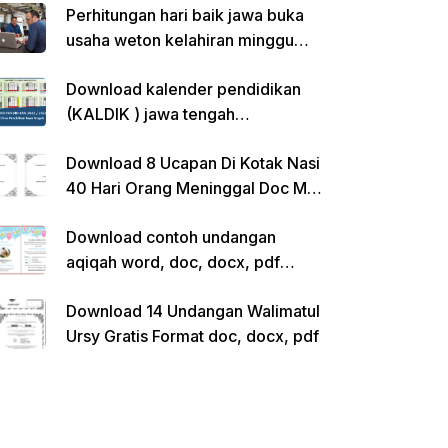
Perhitungan hari baik jawa buka
usaha weton kelahiran minggu
pon
Download kalender pendidikan
(KALDIK ) jawa tengah
2022/2023 pdf
Download 8 Ucapan Di Kotak Nasi
40 Hari Orang Meninggal Doc Ms.
Word Siap Edit
Download contoh undangan
aqiqah word, doc, docx, pdf
kosong siap edit
Download 14 Undangan Walimatul
Ursy Gratis Format doc, docx, pdf