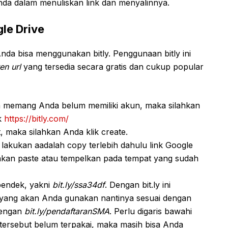
a dalam menuliskan link dan menyalinnya.
le Drive
da bisa menggunakan bitly. Penggunaan bitly ini
en url
yang tersedia secara gratis dan cukup popular
ika memang Anda belum memiliki akun, maka silahkan
nk
https://bitly.com/
t, maka silahkan Anda klik create.
lakukan aadalah copy terlebih dahulu link Google
lahkan paste atau tempelkan pada tempat yang sudah
pendek, yakni
bit.ly/ssa34df
. Dengan bit.ly ini
k yang akan Anda gunakan nantinya sesuai dengan
dengan
bit.ly/pendaftaranSMA
. Perlu digaris bawahi
tersebut belum terpakai, maka masih bisa Anda