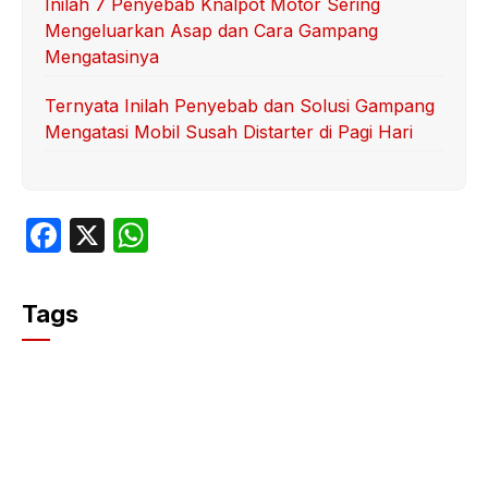
Inilah 7 Penyebab Knalpot Motor Sering
Mengeluarkan Asap dan Cara Gampang
Mengatasinya
Ternyata Inilah Penyebab dan Solusi Gampang
Mengatasi Mobil Susah Distarter di Pagi Hari
F
X
W
a
h
c
at
Tags
e
s
b
A
o
p
o
p
k