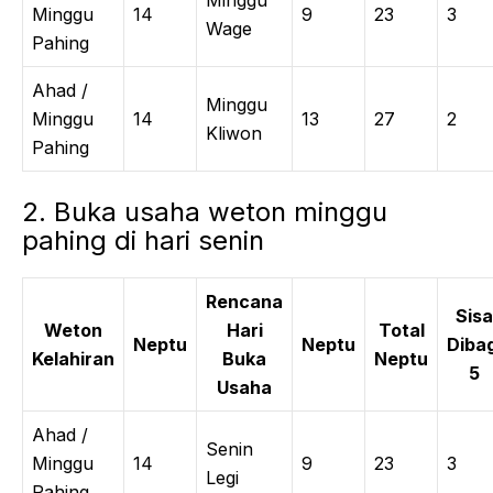
Minggu
Minggu
14
9
23
3
Wage
Pahing
Ahad /
Minggu
Minggu
14
13
27
2
Kliwon
Pahing
2. Buka usaha weton minggu
pahing di hari senin
Rencana
Sisa
Weton
Hari
Total
Neptu
Neptu
Dibag
Kelahiran
Buka
Neptu
5
Usaha
Ahad /
Senin
Minggu
14
9
23
3
Legi
Pahing