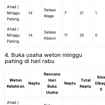
Ahad /
Selasa
Minggu
14
7
21
1
Wage
Pahing
Ahad /
Selasa
Minggu
14
11
25
0
Kliwon
Pahing
4. Buka usaha weton minggu
pahing di hari rabu
Rencana
Sisa
Weton
Hari
Total
Neptu
Neptu
Dibag
Kelahiran
Buka
Neptu
5
Usaha
Ahad /