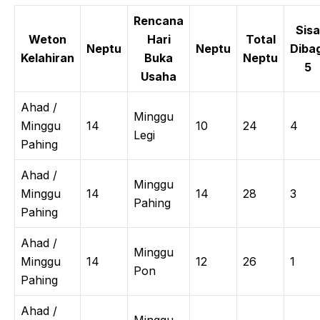
Rencana
Sisa
Weton
Hari
Total
Neptu
Neptu
Dibag
Kelahiran
Buka
Neptu
5
Usaha
Ahad /
Minggu
Minggu
14
10
24
4
Legi
Pahing
Ahad /
Minggu
Minggu
14
14
28
3
Pahing
Pahing
Ahad /
Minggu
Minggu
14
12
26
1
Pon
Pahing
Ahad /