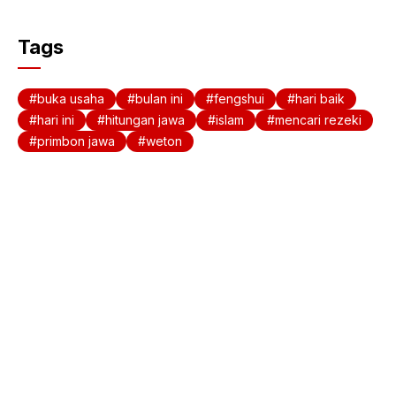
a
h
c
at
Tags
e
s
b
A
buka usaha
bulan ini
fengshui
hari baik
o
p
hari ini
hitungan jawa
islam
mencari rezeki
primbon jawa
weton
o
p
k