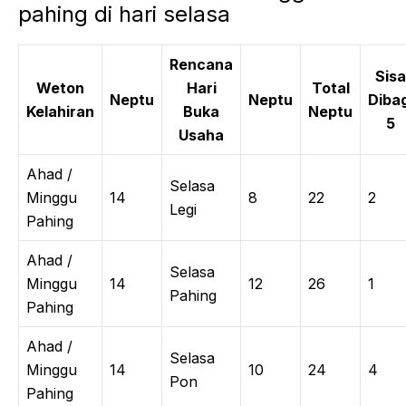
pahing di hari selasa
Rencana
Sisa
Weton
Hari
Total
Neptu
Neptu
Dibag
Kelahiran
Buka
Neptu
5
Usaha
Ahad /
Selasa
Minggu
14
8
22
2
Legi
Pahing
Ahad /
Selasa
Minggu
14
12
26
1
Pahing
Pahing
Ahad /
Selasa
Minggu
14
10
24
4
Pon
Pahing