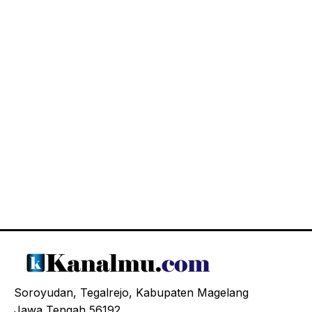
Soroyudan, Tegalrejo, Kabupaten Magelang
Jawa Tengah 56192