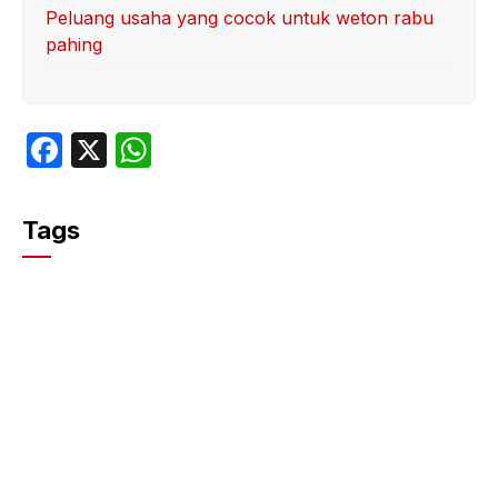
Peluang usaha yang cocok untuk weton rabu
pahing
F
X
W
a
h
c
at
Tags
e
s
b
A
o
p
o
p
k