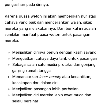
pengasihan pada dirinya.
Karena puasa weton ini akan memberikan nur atau
cahaya yang baik dan mencerahkan wajah, sikap
mereka yang melakukannya. Dan berikut ini adalah
sembilan manfaat puasa weton untuk pasangan
mereka.
Menjadikan dirinya penuh dengan kasih sayang
Menguatkan cahaya daya tarik untuk pasangan
Sebagai salah satu media proteksi dari gonjang
ganjing rumah tangga
Memancarkan
inner beauty
atau kecantikan,
kecakapan dari dalam diri
Menjadikan pasangan lebih perhatian
Menjadikan diri mereka lebih awet muda dan
selalu bersinar