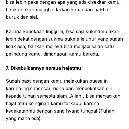
bisa lebih peka dengan apa yang ada disekitar kamu,
bahkan akan menghindarkan kamu dari hal-hal
buruk dan sial.
Karena kepekaan tinggi ini, bisa saja sukmamu akan
lebih dekat dengan sukma-sukma leluhur yang sudah
tidak ada, bahkan mereka bisa menjadi salah satu
pelindung kamu, dimanapun kamu berada.
7. Dikabulkannya semua hajatmu
Sudah pasti dengan kamu melakukan puasa ini
karena ingin mencari ridho dan mendekatkan diri
kepada tuhan semesta alam (Allah), bisa menjadikan
hajat atau keinginan kamu terkabul karena
kedekatanmu dengan sang hyang tunggal (Tuhan
yang maha esa).