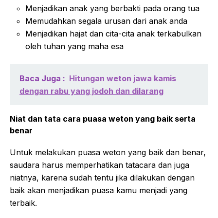
Menjadikan anak yang berbakti pada orang tua
Memudahkan segala urusan dari anak anda
Menjadikan hajat dan cita-cita anak terkabulkan
oleh tuhan yang maha esa
Baca Juga :
Hitungan weton jawa kamis
dengan rabu yang jodoh dan dilarang
Niat dan tata cara puasa weton yang baik serta
benar
Untuk melakukan puasa weton yang baik dan benar,
saudara harus memperhatikan tatacara dan juga
niatnya, karena sudah tentu jika dilakukan dengan
baik akan menjadikan puasa kamu menjadi yang
terbaik.