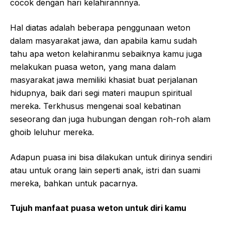
cocok dengan hari kelahirannnya.
Hal diatas adalah beberapa penggunaan weton
dalam masyarakat jawa, dan apabila kamu sudah
tahu apa weton kelahiranmu sebaiknya kamu juga
melakukan puasa weton, yang mana dalam
masyarakat jawa memiliki khasiat buat perjalanan
hidupnya, baik dari segi materi maupun spiritual
mereka. Terkhusus mengenai soal kebatinan
seseorang dan juga hubungan dengan roh-roh alam
ghoib leluhur mereka.
Adapun puasa ini bisa dilakukan untuk dirinya sendiri
atau untuk orang lain seperti anak, istri dan suami
mereka, bahkan untuk pacarnya.
Tujuh manfaat puasa weton untuk diri kamu