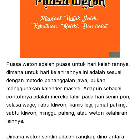
Puasa weton adalah puasa untuk hari kelahirannya,
dimana untuk hari kelahirannya ini adalah sesuai
dengan metode penanggalan jawa, bukan
menggunakan kalender masehi. Adapun sebagai
contohnya adalah mereka lahir pada hari senin pon,
selasa wage, rabu kliwon, kamis legi, jumat pahing,
sabtu kliwon, minggu pahing, atau weton kelahiran
lainnya.
Dimana weton sendiri adalah rangkap dino antara