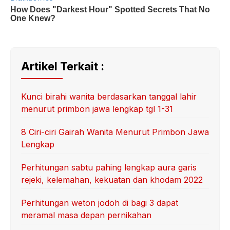
Artikel Terkait :
Kunci birahi wanita berdasarkan tanggal lahir
menurut primbon jawa lengkap tgl 1-31
8 Ciri-ciri Gairah Wanita Menurut Primbon Jawa
Lengkap
Perhitungan sabtu pahing lengkap aura garis
rejeki, kelemahan, kekuatan dan khodam 2022
Perhitungan weton jodoh di bagi 3 dapat
meramal masa depan pernikahan