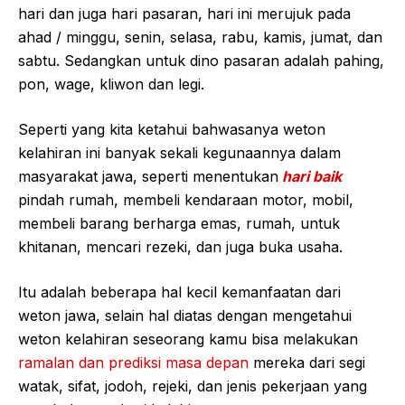
hari dan juga hari pasaran, hari ini merujuk pada
ahad / minggu, senin, selasa, rabu, kamis, jumat, dan
sabtu. Sedangkan untuk dino pasaran adalah pahing,
pon, wage, kliwon dan legi.
Seperti yang kita ketahui bahwasanya weton
kelahiran ini banyak sekali kegunaannya dalam
masyarakat jawa, seperti menentukan
hari baik
pindah rumah, membeli kendaraan motor, mobil,
membeli barang berharga emas, rumah, untuk
khitanan, mencari rezeki, dan juga buka usaha.
Itu adalah beberapa hal kecil kemanfaatan dari
weton jawa, selain hal diatas dengan mengetahui
weton kelahiran seseorang kamu bisa melakukan
ramalan dan prediksi masa depan
mereka dari segi
watak, sifat, jodoh, rejeki, dan jenis pekerjaan yang