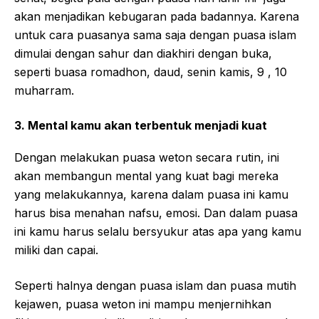
akan menjadikan kebugaran pada badannya. Karena
untuk cara puasanya sama saja dengan puasa islam
dimulai dengan sahur dan diakhiri dengan buka,
seperti buasa romadhon, daud, senin kamis, 9 , 10
muharram.
3. Mental kamu akan terbentuk menjadi kuat
Dengan melakukan puasa weton secara rutin, ini
akan membangun mental yang kuat bagi mereka
yang melakukannya, karena dalam puasa ini kamu
harus bisa menahan nafsu, emosi. Dan dalam puasa
ini kamu harus selalu bersyukur atas apa yang kamu
miliki dan capai.
Seperti halnya dengan puasa islam dan puasa mutih
kejawen, puasa weton ini mampu menjernihkan