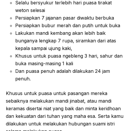
Selalu bersyukur terlebih hari puasa tirakat
weton selesai
Persiapkan 7 jajanan pasar diwaktu berbuka
Persiapkan bubur merah dan putih untuk buka
Lakukan mandi kembang akan lebih baik
bunganya lengkap 7 rupa, siramkan dari atas
kepala sampai ujung kaki,
Khusus untuk puasa ngebleng 3 hari, sahur dan
buka masing-masing 1 kali
Dan puasa penuh adalah dilakukan 24 jam
penuh.
Khusus untuk puasa untuk pasangan mereka
sebaiknya melakukan mandi jinabat, atau mandi
keramas disertai niat yang baik dan minta keridhoan
dan kekuatan dari tuhan yang maha esa. Serta kamu
dilakukan untuk melakukan hubungan suami istri