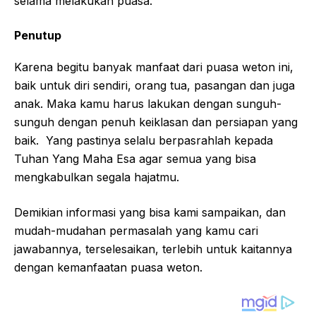
selama melakukan puasa.
Penutup
Karena begitu banyak manfaat dari puasa weton ini,
baik untuk diri sendiri, orang tua, pasangan dan juga
anak. Maka kamu harus lakukan dengan sunguh-
sunguh dengan penuh keiklasan dan persiapan yang
baik. Yang pastinya selalu berpasrahlah kepada
Tuhan Yang Maha Esa agar semua yang bisa
mengkabulkan segala hajatmu.
Demikian informasi yang bisa kami sampaikan, dan
mudah-mudahan permasalah yang kamu cari
jawabannya, terselesaikan, terlebih untuk kaitannya
dengan kemanfaatan puasa weton.