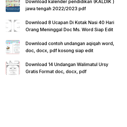
Download kalender pendidikan (KALDIK )
jawa tengah 2022/2023 pdf
Download 8 Ucapan Di Kotak Nasi 40 Hari
Orang Meninggal Doc Ms. Word Siap Edit
Download contoh undangan aqiqah word,
doc, docx, pdf kosong siap edit
Download 14 Undangan Walimatul Ursy
Gratis Format doc, docx, pdf