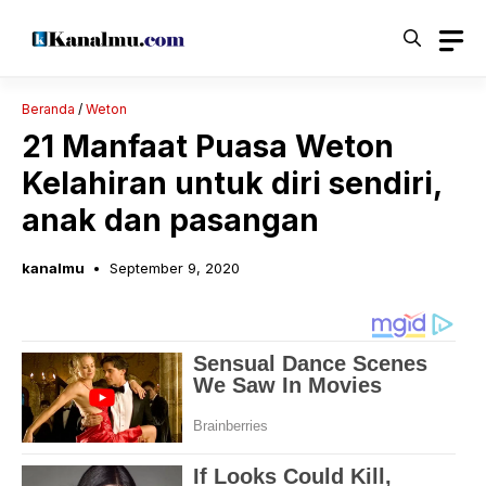
Langsung
ke
isi
Beranda
/
Weton
21 Manfaat Puasa Weton
Kelahiran untuk diri sendiri,
anak dan pasangan
kanalmu
September 9, 2020