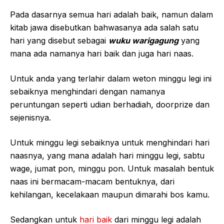
Pada dasarnya semua hari adalah baik, namun dalam
kitab jawa disebutkan bahwasanya ada salah satu
hari yang disebut sebagai
wuku warigagung
yang
mana ada namanya hari baik dan juga hari naas.
Untuk anda yang terlahir dalam weton minggu legi ini
sebaiknya menghindari dengan namanya
peruntungan seperti udian berhadiah, doorprize dan
sejenisnya.
Untuk minggu legi sebaiknya untuk menghindari hari
naasnya, yang mana adalah hari minggu legi, sabtu
wage, jumat pon, minggu pon. Untuk masalah bentuk
naas ini bermacam-macam bentuknya, dari
kehilangan, kecelakaan maupun dimarahi bos kamu.
Sedangkan untuk
hari baik
dari minggu legi adalah