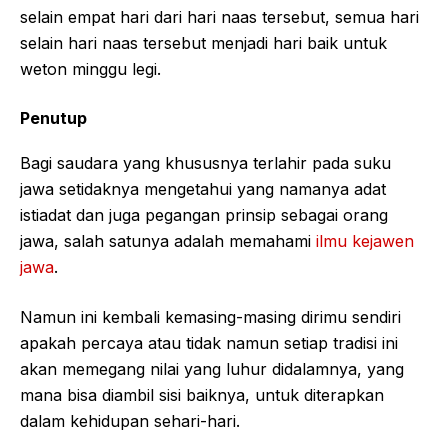
selain empat hari dari hari naas tersebut, semua hari
selain hari naas tersebut menjadi hari baik untuk
weton minggu legi.
Penutup
Bagi saudara yang khususnya terlahir pada suku
jawa setidaknya mengetahui yang namanya adat
istiadat dan juga pegangan prinsip sebagai orang
jawa, salah satunya adalah memahami
ilmu kejawen
jawa
.
Namun ini kembali kemasing-masing dirimu sendiri
apakah percaya atau tidak namun setiap tradisi ini
akan memegang nilai yang luhur didalamnya, yang
mana bisa diambil sisi baiknya, untuk diterapkan
dalam kehidupan sehari-hari.