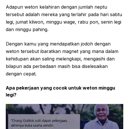
Adapun weton kelahiran dengan jumlah neptu
tersebut adalah mereka yang terlahir pada hari sabtu
legi, jumat kliwon, minggu wage, rabu pon, senin legi
dan minggu pahing.
Dengan kamu yang mendapatkan jodoh dengan
weton tersebut ibaratkan magnet yang mana dalam
kehidupan akan saling melengkapi, mengasihi dan
bilapun ada perbedaan masih bisa diselesaikan
dengan cepat.
Apa pekerjaan yang cocok untuk weton minggu
legi?