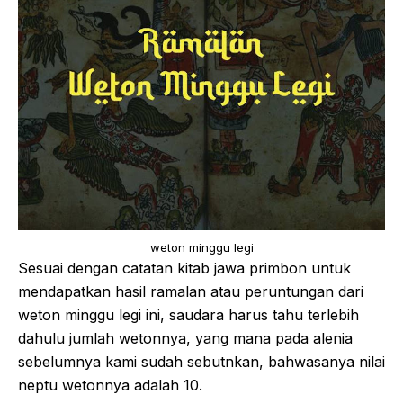
weton minggu legi
Sesuai dengan catatan kitab jawa primbon untuk
mendapatkan hasil ramalan atau peruntungan dari
weton minggu legi ini, saudara harus tahu terlebih
dahulu jumlah wetonnya, yang mana pada alenia
sebelumnya kami sudah sebutnkan, bahwasanya nilai
neptu wetonnya adalah 10.