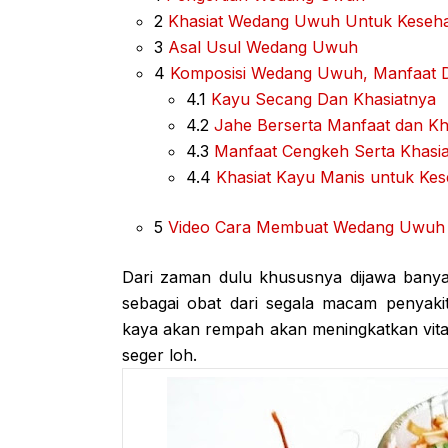
2
Khasiat Wedang Uwuh Untuk Keseh
3
Asal Usul Wedang Uwuh
4
Komposisi Wedang Uwuh, Manfaat D
4.1
Kayu Secang Dan Khasiatnya
4.2
Jahe Berserta Manfaat dan Kh
4.3
Manfaat Cengkeh Serta Khasi
4.4
Khasiat Kayu Manis untuk Ke
5
Video Cara Membuat Wedang Uwuh
Dari zaman dulu khususnya dijawa bany
sebagai obat dari segala macam penya
kaya akan rempah akan meningkatkan vitali
seger loh.