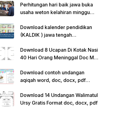
Perhitungan hari baik jawa buka
usaha weton kelahiran minggu
pon
Download kalender pendidikan
(KALDIK ) jawa tengah
2022/2023 pdf
Download 8 Ucapan Di Kotak Nasi
40 Hari Orang Meninggal Doc Ms.
Word Siap Edit
Download contoh undangan
aqiqah word, doc, docx, pdf
kosong siap edit
Download 14 Undangan Walimatul
Ursy Gratis Format doc, docx, pdf