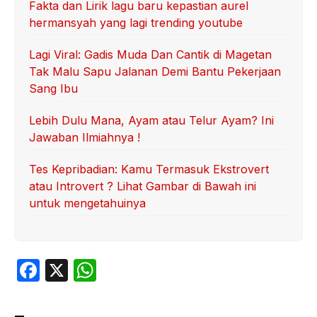
Fakta dan Lirik lagu baru kepastian aurel
hermansyah yang lagi trending youtube
Lagi Viral: Gadis Muda Dan Cantik di Magetan
Tak Malu Sapu Jalanan Demi Bantu Pekerjaan
Sang Ibu
Lebih Dulu Mana, Ayam atau Telur Ayam? Ini
Jawaban Ilmiahnya !
Tes Kepribadian: Kamu Termasuk Ekstrovert
atau Introvert ? Lihat Gambar di Bawah ini
untuk mengetahuinya
F
X
W
a
h
c
at