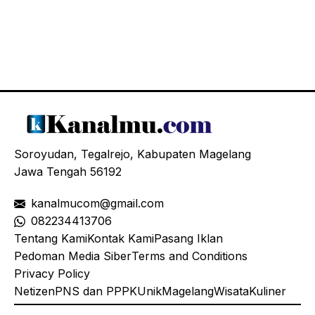
Soroyudan, Tegalrejo, Kabupaten Magelang
Jawa Tengah 56192
kanalmucom@gmail.com
08
2234413706
Tentang Kami
Kontak Kami
Pasang Iklan
Pedoman Media Siber
Terms and Conditions
Privacy Policy
Netizen
PNS dan PPPK
Unik
Magelang
Wisata
Kuliner