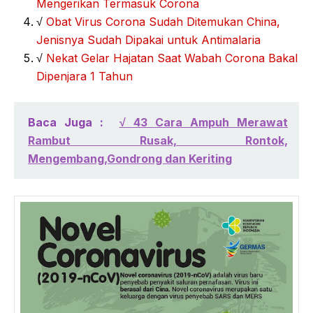
Mengerikan Termasuk Corona
√
Obat Virus Corona Sudah Ditemukan China,
Jenisnya Sudah Dipakai untuk Antimalaria
√
Nekat Gelar Hajatan Saat Wabah Corona Bakal
Dipenjara 1 Tahun
Baca Juga :
√ 43 Cara Ampuh Merawat
Rambut Rusak, Rontok,
Mengembang,Gondrong dan Keriting