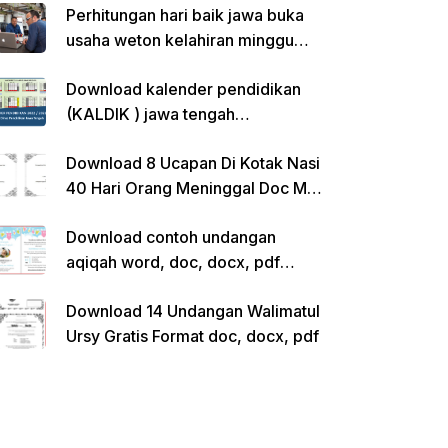
Perhitungan hari baik jawa buka
usaha weton kelahiran minggu
pon
Download kalender pendidikan
(KALDIK ) jawa tengah
2022/2023 pdf
Download 8 Ucapan Di Kotak Nasi
40 Hari Orang Meninggal Doc Ms.
Word Siap Edit
Download contoh undangan
aqiqah word, doc, docx, pdf
kosong siap edit
Download 14 Undangan Walimatul
Ursy Gratis Format doc, docx, pdf