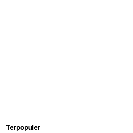
k
Terpopuler