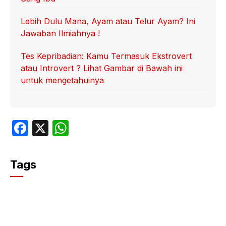
Lebih Dulu Mana, Ayam atau Telur Ayam? Ini
Jawaban Ilmiahnya !
Tes Kepribadian: Kamu Termasuk Ekstrovert
atau Introvert ? Lihat Gambar di Bawah ini
untuk mengetahuinya
F
X
W
a
h
c
at
Tags
e
s
b
A
o
p
o
p