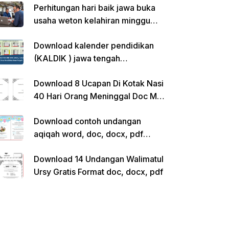
Perhitungan hari baik jawa buka
usaha weton kelahiran minggu
pon
Download kalender pendidikan
(KALDIK ) jawa tengah
2022/2023 pdf
Download 8 Ucapan Di Kotak Nasi
40 Hari Orang Meninggal Doc Ms.
Word Siap Edit
Download contoh undangan
aqiqah word, doc, docx, pdf
kosong siap edit
Download 14 Undangan Walimatul
Ursy Gratis Format doc, docx, pdf