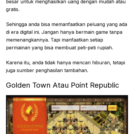
besar untuk menghasilkan uang dengan mudah atau
gratis.
Sehingga anda bisa memanfaatkan peluang yang ada
di era digital ini. Jangan hanya bermain game tanpa
memenangkannya. Tapi manfaatkan setiap
permainan yang bisa membuat peti-peti rupiah.
Karena itu, anda tidak hanya mencari hiburan, tetapi
juga sumber penghasilan tambahan.
Golden Town Atau Point Republic