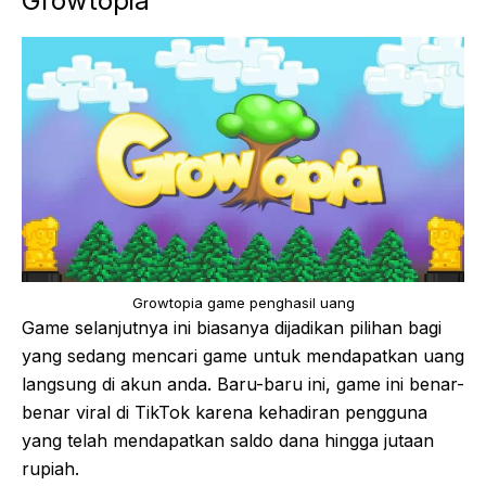
Growtopia
Growtopia game penghasil uang
Game selanjutnya ini biasanya dijadikan pilihan bagi
yang sedang mencari game untuk mendapatkan uang
langsung di akun anda. Baru-baru ini, game ini benar-
benar viral di TikTok karena kehadiran pengguna
yang telah mendapatkan saldo dana hingga jutaan
rupiah.