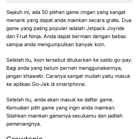
Sejauh ini, ada 50 pilihan game ringan yang sangat
menarik yang dapat anda mainkan secara gratis. Dua
game yang paling populer adalah Jetpack Joyride
dan Fruit Ninja. Anda dapat bermain dengan bebas
sampai anda mengumpulkan banyak koin.
Setelah itu, koin tersebut ditukarkan ke saldo go-pay.
Bagi anda yang belum pernah menggunakannya,
jangan khawatir. Caranya sangat mudah yaitu masuk
ke aplikasi Go-Jek di smartphone.
Setelah itu, anda akan masuk ke daftar game.
Kemudian pilih game yang ingin anda mainkan.
Silahkan mainkan gamenya sesukamu dan jadilah
pemenangnya.