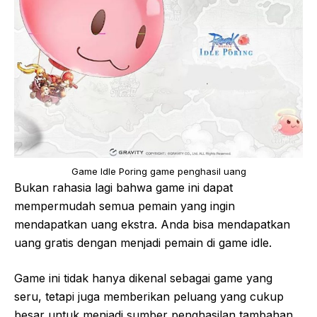
Game Idle Poring game penghasil uang
Bukan rahasia lagi bahwa game ini dapat
mempermudah semua pemain yang ingin
mendapatkan uang ekstra. Anda bisa mendapatkan
uang gratis dengan menjadi pemain di game idle.
Game ini tidak hanya dikenal sebagai game yang
seru, tetapi juga memberikan peluang yang cukup
besar untuk menjadi sumber penghasilan tambahan.