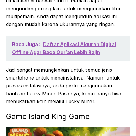
dimainkan di banyak sirkuit. Pemain dapat
mengundang orang lain untuk menggunakan fitur
multipemain. Anda dapat mengunduh aplikasi ini
dengan mudah karena ukurannya yang ringan.
Baca Juga :
Daftar Aplikasi Alquran Digital
Offline Agar Baca Qur’an Lebih Rajin
Jadi sangat memungkinkan untuk semua jenis
smartphone untuk menginstalnya. Namun, untuk
proses instalasinya, anda perlu menggunakan
bantuan Lucky Miner. Pasalnya, kamu hanya bisa
menukarkan koin melalui Lucky Miner.
Game Island King Game