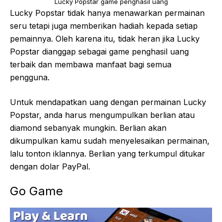
Lucky Popstar game penghasil uang
Lucky Popstar tidak hanya menawarkan permainan
seru tetapi juga memberikan hadiah kepada setiap
pemainnya. Oleh karena itu, tidak heran jika Lucky
Popstar dianggap sebagai game penghasil uang
terbaik dan membawa manfaat bagi semua
pengguna.
Untuk mendapatkan uang dengan permainan Lucky
Popstar, anda harus mengumpulkan berlian atau
diamond sebanyak mungkin. Berlian akan
dikumpulkan kamu sudah menyelesaikan permainan,
lalu tonton iklannya. Berlian yang terkumpul ditukar
dengan dolar PayPal.
Go Game