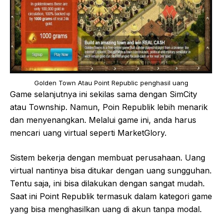
Golden Town Atau Point Republic penghasil uang
Game selanjutnya ini sekilas sama dengan SimCity
atau Township. Namun, Poin Republik lebih menarik
dan menyenangkan. Melalui game ini, anda harus
mencari uang virtual seperti MarketGlory.
Sistem bekerja dengan membuat perusahaan. Uang
virtual nantinya bisa ditukar dengan uang sungguhan.
Tentu saja, ini bisa dilakukan dengan sangat mudah.
Saat ini Point Republik termasuk dalam kategori game
yang bisa menghasilkan uang di akun tanpa modal.