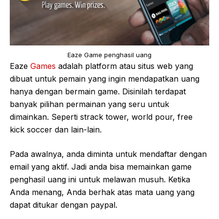
Eaze Game penghasil uang
Eaze
Games
adalah platform atau situs web yang
dibuat untuk pemain yang ingin mendapatkan uang
hanya dengan bermain game. Disinilah terdapat
banyak pilihan permainan yang seru untuk
dimainkan. Seperti strack tower, world pour, free
kick soccer dan lain-lain.
Pada awalnya, anda diminta untuk mendaftar dengan
email yang aktif. Jadi anda bisa memainkan game
penghasil uang ini untuk melawan musuh. Ketika
Anda menang, Anda berhak atas mata uang yang
dapat ditukar dengan paypal.