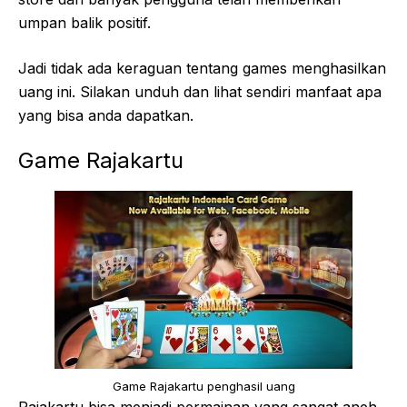
umpan balik positif.
Jadi tidak ada keraguan tentang games menghasilkan
uang ini. Silakan unduh dan lihat sendiri manfaat apa
yang bisa anda dapatkan.
Game Rajakartu
Game Rajakartu penghasil uang