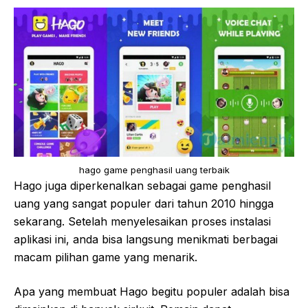
hago game penghasil uang terbaik
Hago juga diperkenalkan sebagai game penghasil
uang yang sangat populer dari tahun 2010 hingga
sekarang. Setelah menyelesaikan proses instalasi
aplikasi ini, anda bisa langsung menikmati berbagai
macam pilihan game yang menarik.
Apa yang membuat Hago begitu populer adalah bisa