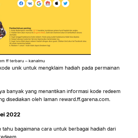
m ff terbaru – kanalmu
 kode unik untuk mengklaim hadiah pada permainan
nya banyak yang menantikan informasi kode redeem
ng disediakan oleh laman reward.ff.garena.com.
mei 2022
 tahu bagaimana cara untuk berbagai hadiah dari
 redeem.