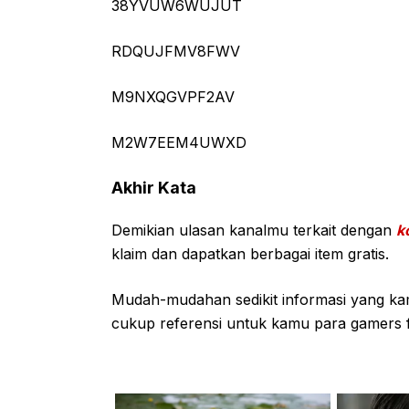
38YVUW6WUJUT
RDQUJFMV8FWV
M9NXQGVPF2AV
M2W7EEM4UWXD
Akhir Kata
Demikian ulasan kanalmu terkait dengan
k
klaim dan dapatkan berbagai item gratis.
Mudah-mudahan sedikit informasi yang kam
cukup referensi untuk kamu para gamers f