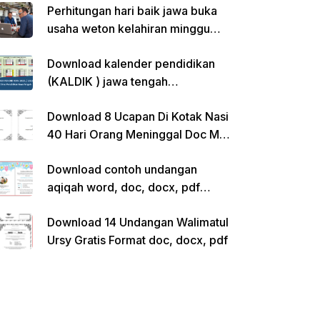
Perhitungan hari baik jawa buka
usaha weton kelahiran minggu
pon
Download kalender pendidikan
(KALDIK ) jawa tengah
2022/2023 pdf
Download 8 Ucapan Di Kotak Nasi
40 Hari Orang Meninggal Doc Ms.
Word Siap Edit
Download contoh undangan
aqiqah word, doc, docx, pdf
kosong siap edit
Download 14 Undangan Walimatul
Ursy Gratis Format doc, docx, pdf