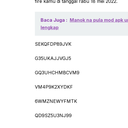
fire kamu di tanggal rabu 18 mei 2022.
Baca Juga :
Manok na pula mod apk u
lengkap
SEKQFDP89JVK
G35UKAJJVGJ5
GQ3UHCHMBCVM9
VM4P9K2XYDKF
6WMZNEWYFMTK
QD9SZ5U3NJ99