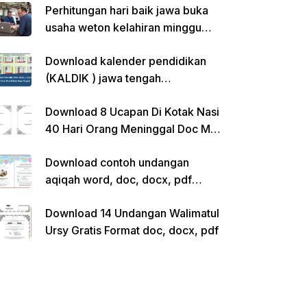
Perhitungan hari baik jawa buka
usaha weton kelahiran minggu
pon
Download kalender pendidikan
(KALDIK ) jawa tengah
2022/2023 pdf
Download 8 Ucapan Di Kotak Nasi
40 Hari Orang Meninggal Doc Ms.
Word Siap Edit
Download contoh undangan
aqiqah word, doc, docx, pdf
kosong siap edit
Download 14 Undangan Walimatul
Ursy Gratis Format doc, docx, pdf