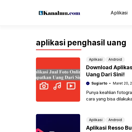
Langsung
ke
Aplikasi
isi
aplikasi penghasil uang
Aplikasi
Android
Download Aplikasi
Uang Dari Sini!
Sugiarto
Maret 20, 
Punya keahlian fotogr
cara yang bisa dilakuk
berharga. Salah satuny
Aplikasi
Android
Aplikasi Resso B