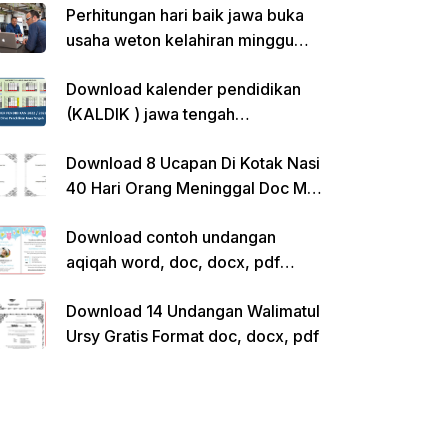
Perhitungan hari baik jawa buka
usaha weton kelahiran minggu
pon
Download kalender pendidikan
(KALDIK ) jawa tengah
2022/2023 pdf
Download 8 Ucapan Di Kotak Nasi
40 Hari Orang Meninggal Doc Ms.
Word Siap Edit
Download contoh undangan
aqiqah word, doc, docx, pdf
kosong siap edit
Download 14 Undangan Walimatul
Ursy Gratis Format doc, docx, pdf