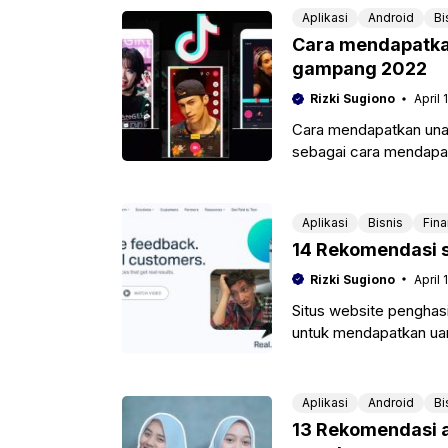
Aplikasi
Android
Bi
Cara mendapatkan
gampang 2022
Rizki Sugiono
April 
Cara mendapatkan unag
sebagai cara mendapa
mendapatkan uang de
Aplikasi
Bisnis
Fin
14 Rekomendasi s
Rizki Sugiono
April 
Situs website penghasi
untuk mendapatkan uan
hanyalah ponsel atau l
Aplikasi
Android
Bi
13 Rekomendasi a