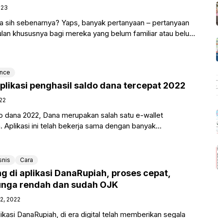
023
pa sih sebenarnya? Yaps, banyak pertanyaan – pertanyaan
an khususnya bagi mereka yang belum familiar atau belum
plikasi
ance
plikasi penghasil saldo dana tercepat 2022
022
do dana 2022, Dana merupakan salah satu e-wallet
a. Aplikasi ini telah bekerja sama dengan banyak
jadi disarankan untuk
snis
Cara
g di aplikasi DanaRupiah, proses cepat,
unga rendah dan sudah OJK
12, 2022
likasi DanaRupiah, di era digital telah memberikan segala