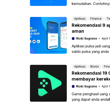
kemudahan. Contohnya, k
Dana
Aplikasi
Finance
Te
Rekomendasi 9 apl
aman
Rizki Sugiono
April 
Aplikasi pulsa jadi u
saldo pulsa yang anda 
rekening
Aplikasi
Bisnis
Fin
Rekomendasi 19 G
membayar kerek
Rizki Sugiono
April 
Game penghasil uang as
yang dapat anda andal
game bisa