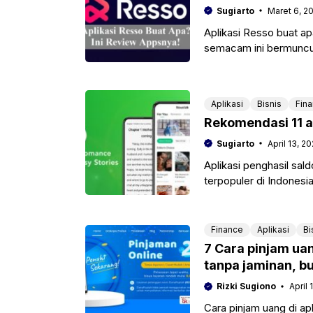
Sugiarto
Maret 6, 2
Aplikasi Resso buat a
semacam ini bermuncul
pernah menggunakan a
Aplikasi
Bisnis
Fin
Rekomendasi 11 a
Sugiarto
April 13, 2
Aplikasi penghasil sal
terpopuler di Indonesi
marketplace nasional, 
Finance
Aplikasi
Bi
7 Cara pinjam uan
tanpa jaminan, b
Rizki Sugiono
April 
Cara pinjam uang di ap