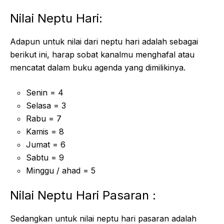
Nilai Neptu Hari:
Adapun untuk nilai dari neptu hari adalah sebagai
berikut ini, harap sobat kanalmu menghafal atau
mencatat dalam buku agenda yang dimilikinya.
Senin = 4
Selasa = 3
Rabu = 7
Kamis = 8
Jumat = 6
Sabtu = 9
Minggu / ahad = 5
Nilai Neptu Hari Pasaran :
Sedangkan untuk nilai neptu hari pasaran adalah