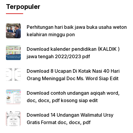
Terpopuler
Perhitungan hari baik jawa buka usaha weton
kelahiran minggu pon
Download kalender pendidikan (KALDIK )
jawa tengah 2022/2023 pdf
Download 8 Ucapan Di Kotak Nasi 40 Hari
Orang Meninggal Doc Ms. Word Siap Edit
Download contoh undangan aqiqah word,
doc, docx, pdf kosong siap edit
Download 14 Undangan Walimatul Ursy
Gratis Format doc, docx, pdf