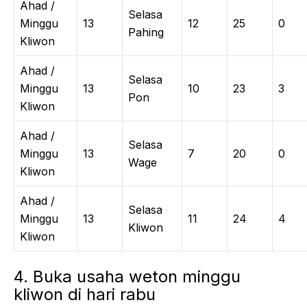
Ahad /
Selasa
Minggu
13
12
25
0
Pahing
Kliwon
Ahad /
Selasa
Minggu
13
10
23
3
Pon
Kliwon
Ahad /
Selasa
Minggu
13
7
20
0
Wage
Kliwon
Ahad /
Selasa
Minggu
13
11
24
4
Kliwon
Kliwon
4. Buka usaha weton minggu
kliwon di hari rabu