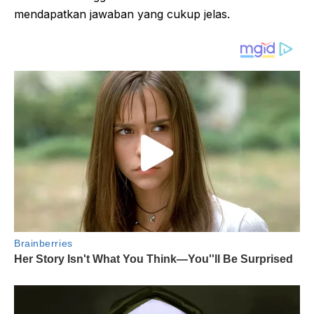
mendapatkan jawaban yang cukup jelas.