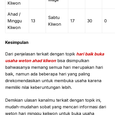
Kliwon
Ahad /
Sabtu
Minggu
13
17
30
0
Kliwon
Kliwon
Kesimpulan
Dari penjelasan terkait dengan topik
hari baik buka
usaha weton ahad kliwon
bisa disimpulkan
bahwasanya memang semua hari merupakan hari
baik, namun ada beberapa hari yang paling
direkomendasikan untuk membuka usaha karena
memiliki nilai keberuntungan lebih.
Demikian ulasan kanalmu terkait dengan topik ini,
mudah-mudahan sobat yang mencari informasi dari
weton hari minggu keliwon untuk buka usaha