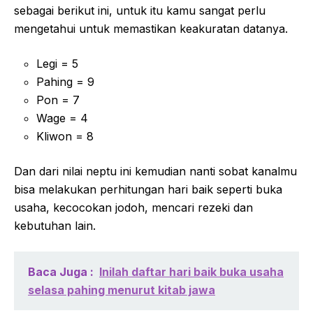
sebagai berikut ini, untuk itu kamu sangat perlu
mengetahui untuk memastikan keakuratan datanya.
Legi = 5
Pahing = 9
Pon = 7
Wage = 4
Kliwon = 8
Dan dari nilai neptu ini kemudian nanti sobat kanalmu
bisa melakukan perhitungan hari baik seperti buka
usaha, kecocokan jodoh, mencari rezeki dan
kebutuhan lain.
Baca Juga :
Inilah daftar hari baik buka usaha
selasa pahing menurut kitab jawa