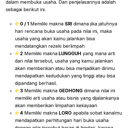
dalam membuka usaha. Dan penjelasannya adalah
sebagai berikut ini.
0 / 1
Memiliki makna
SRI
dimana jika jatuhnya
hari rencana buka usaha pada nilai ini, maka
usaha yang akan kamu jalankan bisa
mendatangkan rezeki berlimpah
2
Memiliki makna
LUNGGUH
yang mana arti
dari nilai tersebut, usaha yang kamu jalankan
akan memberikan atau bisa menjadikan dirimu
mendapatkan kedudukan yang tinggi atau bisa
dipandang berhasil.
3
Memiliki makna
GEDHONG
dimana nilai ini
memiliki arti usaha atau bisnis yang dijalankanya
akan memberikan limpahan kekayaan
4
Memiliki makna
LORO
apabila sobat kanalmu
mendapatkan perhitungan hari buka usaha
dengan nilai tersebut harap di hindari karena