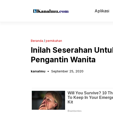
Langsung
ke
Aplikasi
isi
Beranda
/
pernikahan
Inilah Seserahan Untuk
Pengantin Wanita
kanalmu
September 25, 2020