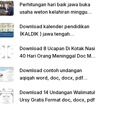
Perhitungan hari baik jawa buka
usaha weton kelahiran minggu
pon
Download kalender pendidikan
(KALDIK ) jawa tengah
2022/2023 pdf
Download 8 Ucapan Di Kotak Nasi
40 Hari Orang Meninggal Doc Ms.
Word Siap Edit
Download contoh undangan
aqiqah word, doc, docx, pdf
kosong siap edit
Download 14 Undangan Walimatul
Ursy Gratis Format doc, docx, pdf