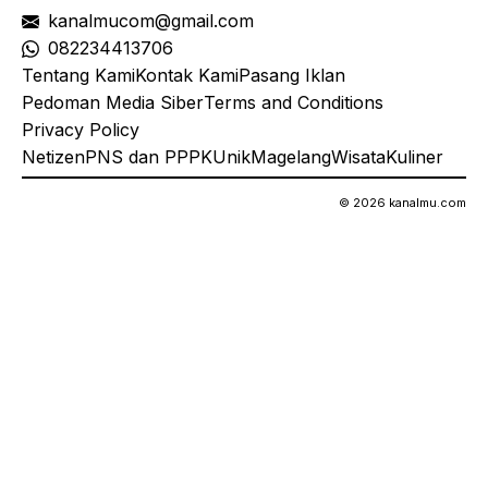
kanalmucom@gmail.com
08
2234413706
Tentang Kami
Kontak Kami
Pasang Iklan
Pedoman Media Siber
Terms and Conditions
Privacy Policy
Netizen
PNS dan PPPK
Unik
Magelang
Wisata
Kuliner
© 2026 kanalmu.com