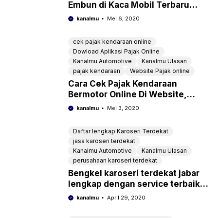
Embun di Kaca Mobil Terbaru
Tahun Ini
kanalmu
Mei 6, 2020
cek pajak kendaraan online
Dowload Aplikasi Pajak Online
Kanalmu Automotive
Kanalmu Ulasan
pajak kendaraan
Website Pajak online
Cara Cek Pajak Kendaraan
Bermotor Online Di Website,
Aplikasi Dan SMS Jatim Jateng
kanalmu
Mei 3, 2020
Jabar Jakarta Lengkap
Daftar lengkap Karoseri Terdekat
jasa karoseri terdekat
Kanalmu Automotive
Kanalmu Ulasan
perusahaan karoseri terdekat
Bengkel karoseri terdekat jabar
lengkap dengan service terbaik
untuk truk, bus, box, ambulance
kanalmu
April 29, 2020