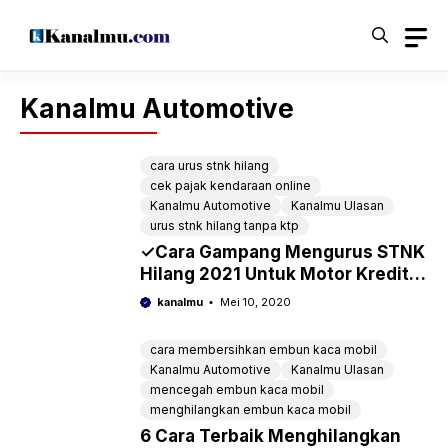
Langsung
ke
isi
Kanalmu Automotive
cara urus stnk hilang
cek pajak kendaraan online
Kanalmu Automotive
Kanalmu Ulasan
urus stnk hilang tanpa ktp
✓Cara Gampang Mengurus STNK
Hilang 2021 Untuk Motor Kredit,
Tanpa KTP, BPKB
kanalmu
Mei 10, 2020
cara membersihkan embun kaca mobil
Kanalmu Automotive
Kanalmu Ulasan
mencegah embun kaca mobil
menghilangkan embun kaca mobil
6 Cara Terbaik Menghilangkan