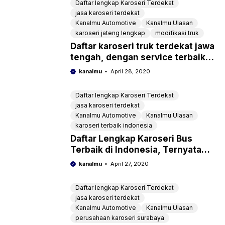
Daftar lengkap Karoseri Terdekat
jasa karoseri terdekat
Kanalmu Automotive
Kanalmu Ulasan
karoseri jateng lengkap
modifikasi truk
Daftar karoseri truk terdekat jawa
tengah, dengan service terbaik
lengkap dengan alamat
kanalmu
April 28, 2020
Daftar lengkap Karoseri Terdekat
jasa karoseri terdekat
Kanalmu Automotive
Kanalmu Ulasan
karoseri terbaik indonesia
Daftar Lengkap Karoseri Bus
Terbaik di Indonesia, Ternyata
Sudah Mendunia Juga
kanalmu
April 27, 2020
Daftar lengkap Karoseri Terdekat
jasa karoseri terdekat
Kanalmu Automotive
Kanalmu Ulasan
perusahaan karoseri surabaya