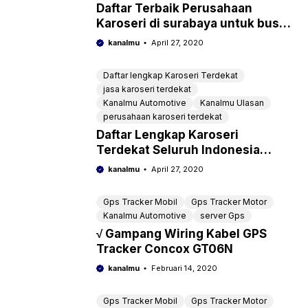
Daftar Terbaik Perusahaan
Karoseri di surabaya untuk bus
dan truck lengkap dengan nomor
kanalmu
April 27, 2020
telepon
Daftar lengkap Karoseri Terdekat
jasa karoseri terdekat
Kanalmu Automotive
Kanalmu Ulasan
perusahaan karoseri terdekat
Daftar Lengkap Karoseri
Terdekat Seluruh Indonesia
Bersertifikat
kanalmu
April 27, 2020
Gps Tracker Mobil
Gps Tracker Motor
Kanalmu Automotive
server Gps
√ Gampang Wiring Kabel GPS
Tracker Concox GT06N
kanalmu
Februari 14, 2020
Gps Tracker Mobil
Gps Tracker Motor