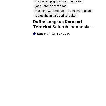
Daftar lengkap Karoseri Terdekat
jasa karoseri terdekat
Kanalmu Automotive
Kanalmu Ulasan
perusahaan karoseri terdekat
Daftar Lengkap Karoseri
Terdekat Seluruh Indonesia
Bersertifikat
kanalmu
April 27, 2020