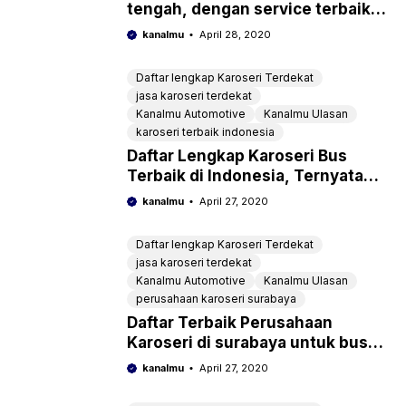
tengah, dengan service terbaik
lengkap dengan alamat
kanalmu
April 28, 2020
Daftar lengkap Karoseri Terdekat
jasa karoseri terdekat
Kanalmu Automotive
Kanalmu Ulasan
karoseri terbaik indonesia
Daftar Lengkap Karoseri Bus
Terbaik di Indonesia, Ternyata
Sudah Mendunia Juga
kanalmu
April 27, 2020
Daftar lengkap Karoseri Terdekat
jasa karoseri terdekat
Kanalmu Automotive
Kanalmu Ulasan
perusahaan karoseri surabaya
Daftar Terbaik Perusahaan
Karoseri di surabaya untuk bus
dan truck lengkap dengan nomor
kanalmu
April 27, 2020
telepon