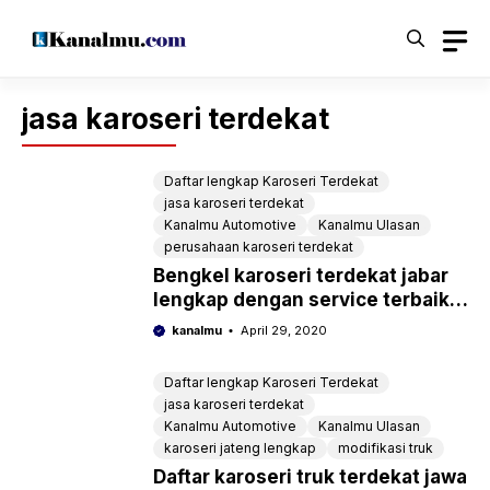
Langsung
ke
isi
jasa karoseri terdekat
Daftar lengkap Karoseri Terdekat
jasa karoseri terdekat
Kanalmu Automotive
Kanalmu Ulasan
perusahaan karoseri terdekat
Bengkel karoseri terdekat jabar
lengkap dengan service terbaik
untuk truk, bus, box, ambulance
kanalmu
April 29, 2020
Daftar lengkap Karoseri Terdekat
jasa karoseri terdekat
Kanalmu Automotive
Kanalmu Ulasan
karoseri jateng lengkap
modifikasi truk
Daftar karoseri truk terdekat jawa