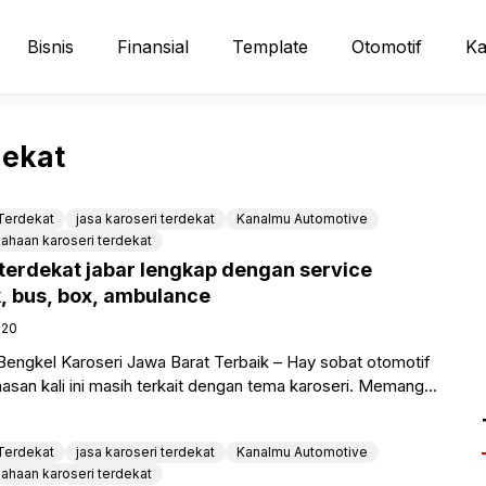
Bisnis
Finansial
Template
Otomotif
Ka
dekat
 Terdekat
jasa karoseri terdekat
Kanalmu Automotive
ahaan karoseri terdekat
 terdekat jabar lengkap dengan service
k, bus, box, ambulance
020
engkel Karoseri Jawa Barat Terbaik – Hay sobat otomotif
san kali ini masih terkait dengan tema karoseri. Memang
 Terdekat
jasa karoseri terdekat
Kanalmu Automotive
ahaan karoseri terdekat