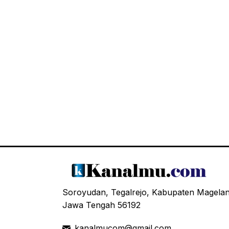
Soroyudan, Tegalrejo, Kabupaten Magela
Jawa Tengah 56192
kanalmucom@gmail.com