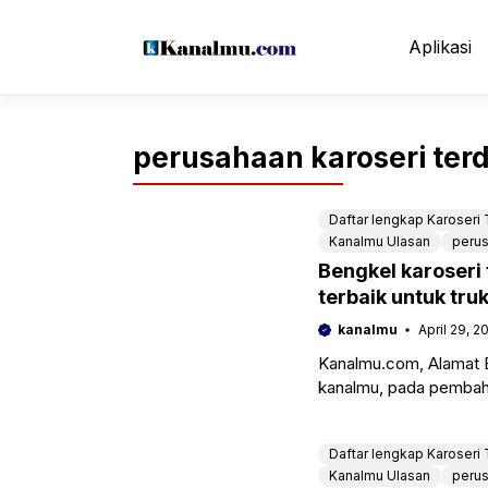
Langsung
ke
Aplikasi
isi
perusahaan karoseri ter
Daftar lengkap Karoseri
Kanalmu Ulasan
perus
Bengkel karoseri
terbaik untuk tru
kanalmu
April 29, 2
Kanalmu.com, Alamat B
kanalmu, pada pembaha
tidak bisa kita
Daftar lengkap Karoseri
Kanalmu Ulasan
perus