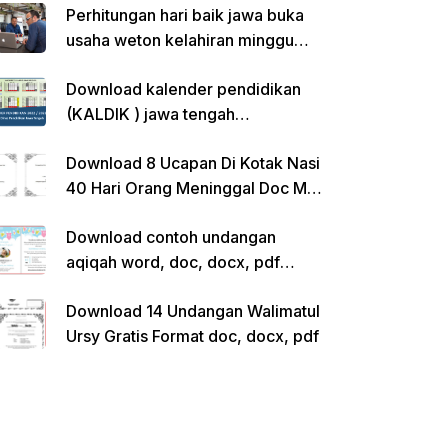
Perhitungan hari baik jawa buka
usaha weton kelahiran minggu
pon
Download kalender pendidikan
(KALDIK ) jawa tengah
2022/2023 pdf
Download 8 Ucapan Di Kotak Nasi
40 Hari Orang Meninggal Doc Ms.
Word Siap Edit
Download contoh undangan
aqiqah word, doc, docx, pdf
kosong siap edit
Download 14 Undangan Walimatul
Ursy Gratis Format doc, docx, pdf