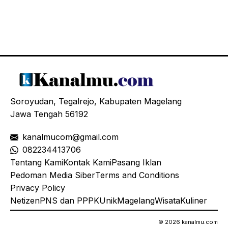
Soroyudan, Tegalrejo, Kabupaten Magelang
Jawa Tengah 56192
kanalmucom@gmail.com
08
2234413706
Tentang Kami
Kontak Kami
Pasang Iklan
Pedoman Media Siber
Terms and Conditions
Privacy Policy
Netizen
PNS dan PPPK
Unik
Magelang
Wisata
Kuliner
© 2026 kanalmu.com