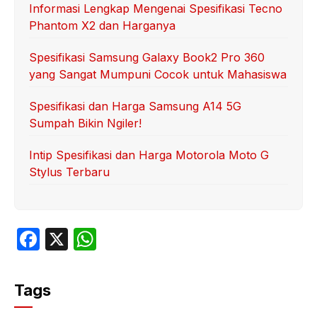
Informasi Lengkap Mengenai Spesifikasi Tecno
Phantom X2 dan Harganya
Spesifikasi Samsung Galaxy Book2 Pro 360
yang Sangat Mumpuni Cocok untuk Mahasiswa
Spesifikasi dan Harga Samsung A14 5G
Sumpah Bikin Ngiler!
Intip Spesifikasi dan Harga Motorola Moto G
Stylus Terbaru
F
X
W
a
h
c
at
Tags
e
s