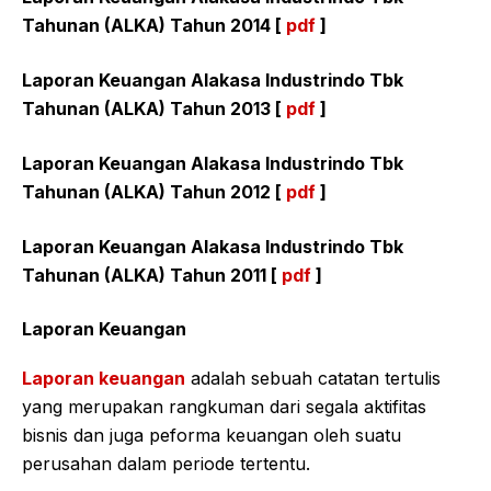
Tahunan (ALKA) Tahun 2014 [
pdf
]
Laporan Keuangan Alakasa Industrindo Tbk
Tahunan (ALKA) Tahun 2013 [
pdf
]
Laporan Keuangan Alakasa Industrindo Tbk
Tahunan (ALKA) Tahun 2012 [
pdf
]
Laporan Keuangan Alakasa Industrindo Tbk
Tahunan (ALKA) Tahun 2011 [
pdf
]
Laporan Keuangan
Laporan keuangan
adalah sebuah catatan tertulis
yang merupakan rangkuman dari segala aktifitas
bisnis dan juga peforma keuangan oleh suatu
perusahan dalam periode tertentu.