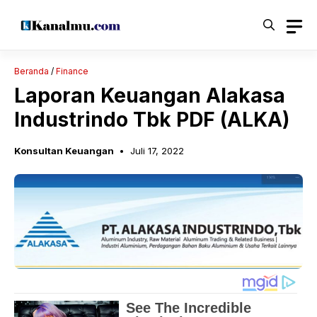
Langsung
ke
isi
Beranda
/
Finance
Laporan Keuangan Alakasa
Industrindo Tbk PDF (ALKA)
Konsultan Keuangan
Juli 17, 2022