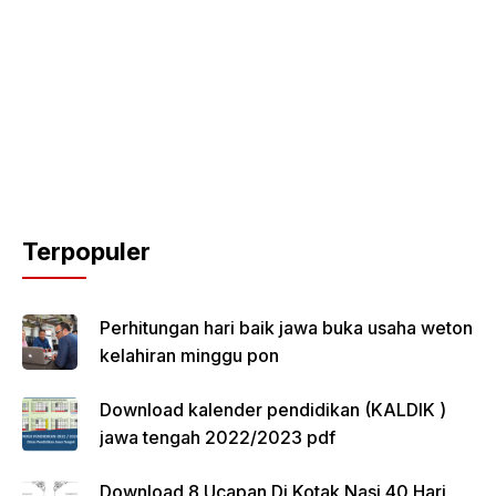
Terpopuler
Perhitungan hari baik jawa buka usaha weton
kelahiran minggu pon
Download kalender pendidikan (KALDIK )
jawa tengah 2022/2023 pdf
Download 8 Ucapan Di Kotak Nasi 40 Hari