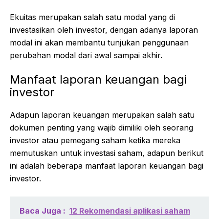
Ekuitas merupakan salah satu modal yang di
investasikan oleh investor, dengan adanya laporan
modal ini akan membantu tunjukan penggunaan
perubahan modal dari awal sampai akhir.
Manfaat laporan keuangan bagi
investor
Adapun laporan keuangan merupakan salah satu
dokumen penting yang wajib dimiliki oleh seorang
investor atau pemegang saham ketika mereka
memutuskan untuk investasi saham, adapun berikut
ini adalah beberapa manfaat laporan keuangan bagi
investor.
Baca Juga :
12 Rekomendasi aplikasi saham