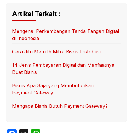
Artikel Terkait :
Mengenal Perkembangan Tanda Tangan Digital
di Indonesia
Cara Jitu Memilih Mitra Bisnis Distribusi
14 Jenis Pembayaran Digital dan Manfaatnya
Buat Bisnis
Bisnis Apa Saja yang Membutuhkan
Payment Gateway
Mengapa Bisnis Butuh Payment Gateway?