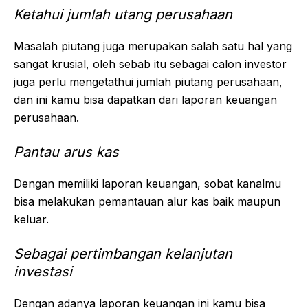
Ketahui jumlah utang perusahaan
Masalah piutang juga merupakan salah satu hal yang
sangat krusial, oleh sebab itu sebagai calon investor
juga perlu mengetathui jumlah piutang perusahaan,
dan ini kamu bisa dapatkan dari laporan keuangan
perusahaan.
Pantau arus kas
Dengan memiliki laporan keuangan, sobat kanalmu
bisa melakukan pemantauan alur kas baik maupun
keluar.
Sebagai pertimbangan kelanjutan
investasi
Dengan adanya laporan keuangan ini kamu bisa