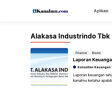
Langsung
ke
Aplikasi
isi
Alakasa Industrindo Tbk
Finance
Bisnis
Laporan Keuangan
Konsultan Keuangan
Laporan keuangan tahu
kanalmu ketahui apabi
dana yang