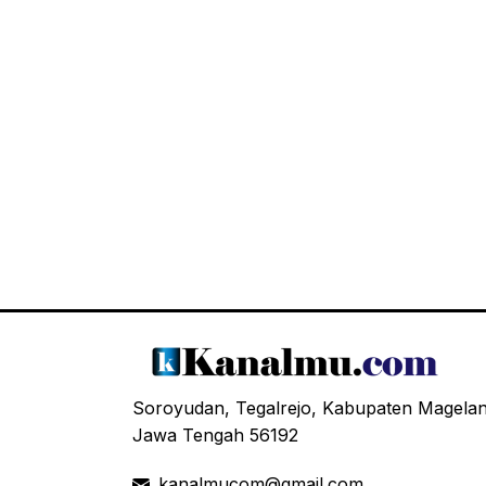
Soroyudan, Tegalrejo, Kabupaten Magela
Jawa Tengah 56192
kanalmucom@gmail.com