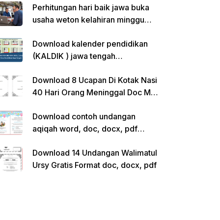
Perhitungan hari baik jawa buka
usaha weton kelahiran minggu
pon
Download kalender pendidikan
(KALDIK ) jawa tengah
2022/2023 pdf
Download 8 Ucapan Di Kotak Nasi
40 Hari Orang Meninggal Doc Ms.
Word Siap Edit
Download contoh undangan
aqiqah word, doc, docx, pdf
kosong siap edit
Download 14 Undangan Walimatul
Ursy Gratis Format doc, docx, pdf