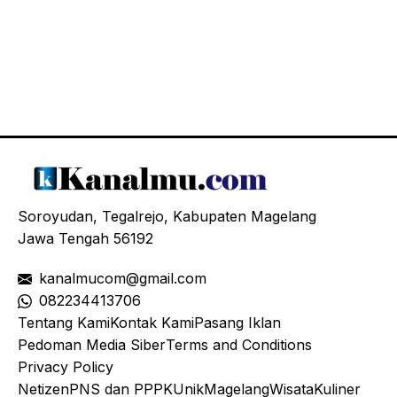
Soroyudan, Tegalrejo, Kabupaten Magelang
Jawa Tengah 56192
kanalmucom@gmail.com
08
2234413706
Tentang Kami
Kontak Kami
Pasang Iklan
Pedoman Media Siber
Terms and Conditions
Privacy Policy
Netizen
PNS dan PPPK
Unik
Magelang
Wisata
Kuliner