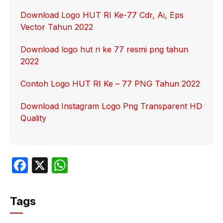
Download Logo HUT RI Ke-77 Cdr, Ai, Eps
Vector Tahun 2022
Download logo hut ri ke 77 resmi png tahun
2022
Contoh Logo HUT RI Ke – 77 PNG Tahun 2022
Download Instagram Logo Png Transparent HD
Quality
F
X
W
a
h
c
at
Tags
e
s