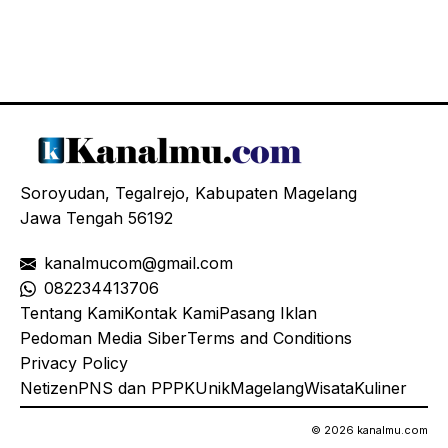
Soroyudan, Tegalrejo, Kabupaten Magelang
Jawa Tengah 56192
kanalmucom@gmail.com
08
2234413706
Tentang Kami
Kontak Kami
Pasang Iklan
Pedoman Media Siber
Terms and Conditions
Privacy Policy
Netizen
PNS dan PPPK
Unik
Magelang
Wisata
Kuliner
© 2026 kanalmu.com